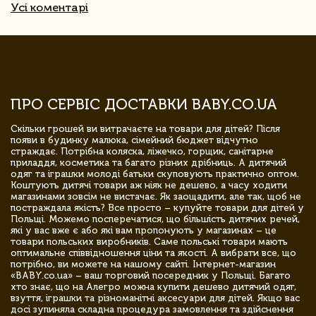
Усі коментарі
ПРО СЕРВІС ДОСТАВКИ BABY.CO.UA
Скільки грошей ви витрачаєте на товари для дітей? Після
появи в будинку малюка, сімейний бюджет відчутно
страждає. Потрібна коляска, ліжечко, горщик, санітарне
приладдя, косметика та багато різних дрібниць. А дитячий
одяг та іграшки молоді батьки скуповують практично оптом.
Коштують дитячі товари аж ніяк не дешево, а часу ходити
магазинами зовсім не вистачає. Як заощадити, але так, щоб не
постраждала якість? Все просто – купуйте товари для дітей у
Польщі. Можемо посперечатися, що більшість дитячих речей,
які у вас вже є або які вам пропонують у магазинах – це
товари польських виробників. Саме польські товари мають
оптимальне співвідношення ціни та якості. А вибрати все, що
потрібно, ви можете на нашому сайті. Інтернет-магазин
«BABY.co.ua» – ваш торговий посередник у Польщі. Багато
хто знає, що на Алегро можна купити дешево дитячий одяг,
взуття, іграшки та різноманітні аксесуари для дітей. Якщо вас
досі зупиняла складна процедура замовлення та здійснення