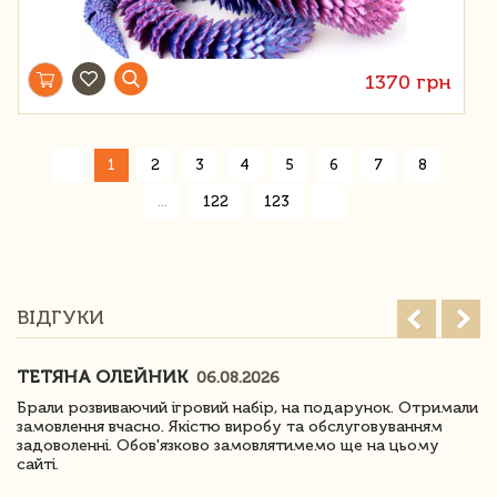
1370 грн
«
1
2
3
4
5
6
7
8
»
...
122
123
ВІДГУКИ
ТЕТЯНА ОЛЕЙНИК
06.08.2026
Брали розвиваючий ігровий набір, на подарунок. Отримали
замовлення вчасно. Якістю виробу та обслуговуванням
задоволенні. Обов'язково замовлятимемо ще на цьому
сайті.