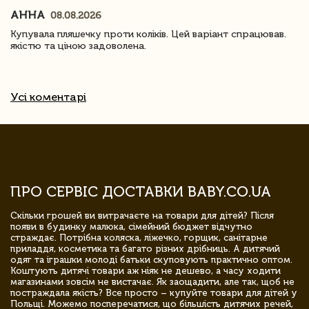
АННА
08.08.2026
Купувала пляшечку проти коліків. Цей варіант спрацював.
якістю та ціною задоволена.
Усі коментарі
ПРО СЕРВІС ДОСТАВКИ BABY.CO.UA
Скільки грошей ви витрачаєте на товари для дітей? Після
появи в будинку малюка, сімейний бюджет відчутно
страждає. Потрібна коляска, ліжечко, горщик, санітарне
приладдя, косметика та багато різних дрібниць. А дитячий
одяг та іграшки молоді батьки скуповують практично оптом.
Коштують дитячі товари аж ніяк не дешево, а часу ходити
магазинами зовсім не вистачає. Як заощадити, але так, щоб не
постраждала якість? Все просто – купуйте товари для дітей у
Польщі. Можемо посперечатися, що більшість дитячих речей,