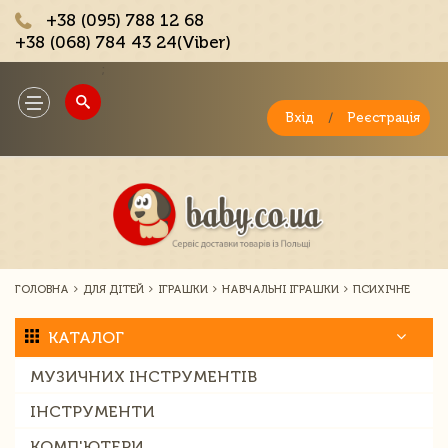
+38 (095) 788 12 68
+38 (068) 784 43 24(Viber)
;
Toggle
navigation
Вхід
/
Реєстрація
ГОЛОВНА
ДЛЯ ДІТЕЙ
ІГРАШКИ
НАВЧАЛЬНІ ІГРАШКИ
ПСИХІЧНЕ
КАТАЛОГ
МУЗИЧНИХ ІНСТРУМЕНТІВ
ІНСТРУМЕНТИ
КОМП'ЮТЕРИ