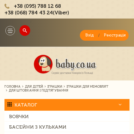
+38 (095) 788 12 68
+38 (068) 784 43 24(Viber)
;
Toggle
navigation
Вхід
/
Реєстрація
ГОЛОВНА
ДЛЯ ДІТЕЙ
ІГРАШКИ
ІГРАШКИ ДЛЯ НЕМОВЛЯТ
ДЛЯ ШТОВХАННЯ І ПІДТЯГУВАННЯ
КАТАЛОГ
ВОВЧКИ
БАСЕЙНИ З КУЛЬКАМИ