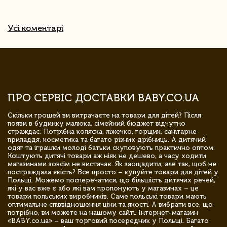
Усі коментарі
ПРО СЕРВІС ДОСТАВКИ BABY.CO.UA
Скільки грошей ви витрачаєте на товари для дітей? Після
появи в будинку малюка, сімейний бюджет відчутно
страждає. Потрібна коляска, ліжечко, горщик, санітарне
приладдя, косметика та багато різних дрібниць. А дитячий
одяг та іграшки молоді батьки скуповують практично оптом.
Коштують дитячі товари аж ніяк не дешево, а часу ходити
магазинами зовсім не вистачає. Як заощадити, але так, щоб не
постраждала якість? Все просто – купуйте товари для дітей у
Польщі. Можемо посперечатися, що більшість дитячих речей,
які у вас вже є або які вам пропонують у магазинах – це
товари польських виробників. Саме польські товари мають
оптимальне співвідношення ціни та якості. А вибрати все, що
потрібно, ви можете на нашому сайті. Інтернет-магазин
«BABY.co.ua» – ваш торговий посередник у Польщі. Багато