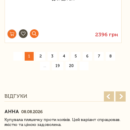
2396 грн
«
1
2
3
4
5
6
7
8
»
...
19
20
ВІДГУКИ
АННА
08.08.2026
Купувала пляшечку проти коліків. Цей варіант спрацював.
якістю та ціною задоволена.