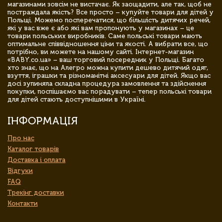
магазинами зовсім не вистачає. Як заощадити, але так, щоб не
постраждала якість? Все просто – купуйте товари для дітей у
Польщі. Можемо посперечатися, що більшість дитячих речей,
які у вас вже є або які вам пропонують у магазинах – це
товари польських виробників. Саме польські товари мають
оптимальне співвідношення ціни та якості. А вибрати все, що
потрібно, ви можете на нашому сайті. Інтернет-магазин
«BABY.co.ua» – ваш торговий посередник у Польщі. Багато
хто знає, що на Алегро можна купити дешево дитячий одяг,
взуття, іграшки та різноманітні аксесуари для дітей. Якщо вас
досі зупиняла складна процедура замовлення та здійснення
покупки, поспішаємо вас порадувати – тепер польські товари
для дітей стають доступнішими в Україні.
ІНФОРМАЦІЯ
Про нас
Каталог товарів
Доставка і оплата
Відгуки
FAQ
Трекінг доставки
Контакти