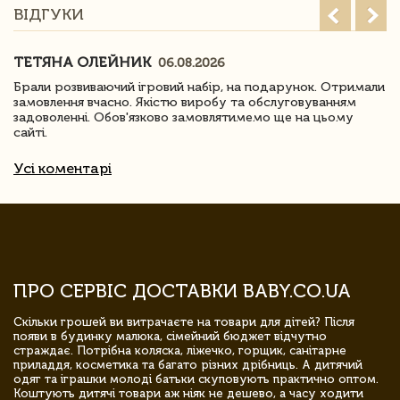
ВІДГУКИ
ТЕТЯНА ОЛЕЙНИК
06.08.2026
Брали розвиваючий ігровий набір, на подарунок. Отримали
замовлення вчасно. Якістю виробу та обслуговуванням
задоволенні. Обов'язково замовлятимемо ще на цьому
сайті.
Усі коментарі
ПРО СЕРВІС ДОСТАВКИ BABY.CO.UA
Скільки грошей ви витрачаєте на товари для дітей? Після
появи в будинку малюка, сімейний бюджет відчутно
страждає. Потрібна коляска, ліжечко, горщик, санітарне
приладдя, косметика та багато різних дрібниць. А дитячий
одяг та іграшки молоді батьки скуповують практично оптом.
Коштують дитячі товари аж ніяк не дешево, а часу ходити