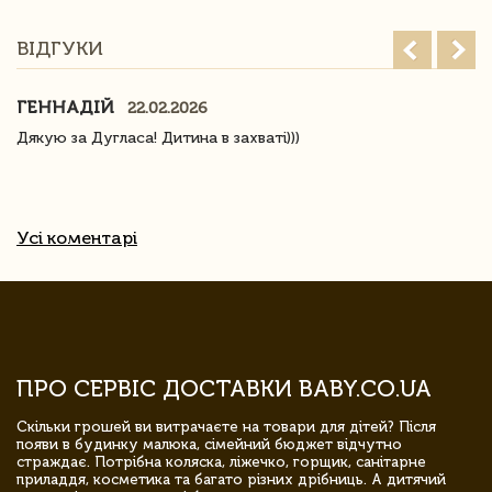
ВІДГУКИ
ГЕННАДІЙ
22.02.2026
Дякую за Дугласа! Дитина в захваті)))
Усі коментарі
ПРО СЕРВІС ДОСТАВКИ BABY.CO.UA
Скільки грошей ви витрачаєте на товари для дітей? Після
появи в будинку малюка, сімейний бюджет відчутно
страждає. Потрібна коляска, ліжечко, горщик, санітарне
приладдя, косметика та багато різних дрібниць. А дитячий