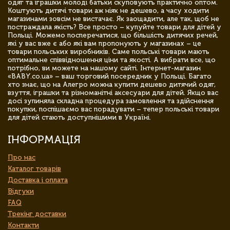
одяг та іграшки молоді батьки скуповують практично оптом.
Коштують дитячі товари аж ніяк не дешево, а часу ходити
магазинами зовсім не вистачає. Як заощадити, але так, щоб не
постраждала якість? Все просто – купуйте товари для дітей у
Польщі. Можемо посперечатися, що більшість дитячих речей,
які у вас вже є або які вам пропонують у магазинах – це
товари польських виробників. Саме польські товари мають
оптимальне співвідношення ціни та якості. А вибрати все, що
потрібно, ви можете на нашому сайті. Інтернет-магазин
«BABY.co.ua» – ваш торговий посередник у Польщі. Багато
хто знає, що на Алегро можна купити дешево дитячий одяг,
взуття, іграшки та різноманітні аксесуари для дітей. Якщо вас
досі зупиняла складна процедура замовлення та здійснення
покупки, поспішаємо вас порадувати – тепер польські товари
для дітей стають доступнішими в Україні.
ІНФОРМАЦІЯ
Про нас
Каталог товарів
Доставка і оплата
Відгуки
FAQ
Трекінг доставки
Контакти