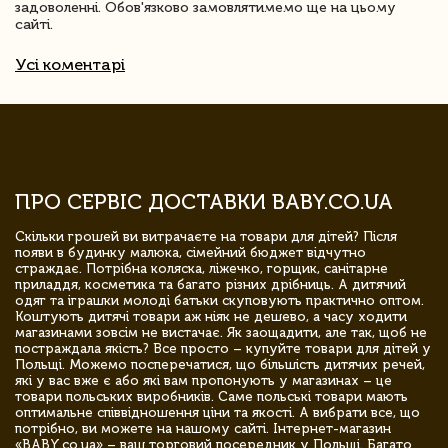
задоволенні. Обов'язково замовлятимемо ще на цьому
сайті.
Усі коментарі
ПРО СЕРВІС ДОСТАВКИ BABY.CO.UA
Скільки грошей ви витрачаєте на товари для дітей? Після
появи в будинку малюка, сімейний бюджет відчутно
страждає. Потрібна коляска, ліжечко, горщик, санітарне
приладдя, косметика та багато різних дрібниць. А дитячий
одяг та іграшки молоді батьки скуповують практично оптом.
Коштують дитячі товари аж ніяк не дешево, а часу ходити
магазинами зовсім не вистачає. Як заощадити, але так, щоб не
постраждала якість? Все просто – купуйте товари для дітей у
Польщі. Можемо посперечатися, що більшість дитячих речей,
які у вас вже є або які вам пропонують у магазинах – це
товари польських виробників. Саме польські товари мають
оптимальне співвідношення ціни та якості. А вибрати все, що
потрібно, ви можете на нашому сайті. Інтернет-магазин
«BABY.co.ua» – ваш торговий посередник у Польщі. Багато