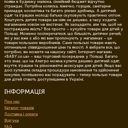
появи в будинку малюка, сімейний бюджет відчутно
страждає. Потрібна коляска, ліжечко, горщик, санітарне
приладдя, косметика та багато різних дрібниць. А дитячий
одяг та іграшки молоді батьки скуповують практично оптом.
Коштують дитячі товари аж ніяк не дешево, а часу ходити
магазинами зовсім не вистачає. Як заощадити, але так, щоб не
постраждала якість? Все просто – купуйте товари для дітей у
Польщі. Можемо посперечатися, що більшість дитячих речей,
які у вас вже є або які вам пропонують у магазинах – це
товари польських виробників. Саме польські товари мають
оптимальне співвідношення ціни та якості. А вибрати все, що
потрібно, ви можете на нашому сайті. Інтернет-магазин
«BABY.co.ua» – ваш торговий посередник у Польщі. Багато
хто знає, що на Алегро можна купити дешево дитячий одяг,
взуття, іграшки та різноманітні аксесуари для дітей. Якщо вас
досі зупиняла складна процедура замовлення та здійснення
покупки, поспішаємо вас порадувати – тепер польські товари
для дітей стають доступнішими в Україні.
ІНФОРМАЦІЯ
Про нас
Каталог товарів
Доставка і оплата
Відгуки
FAQ