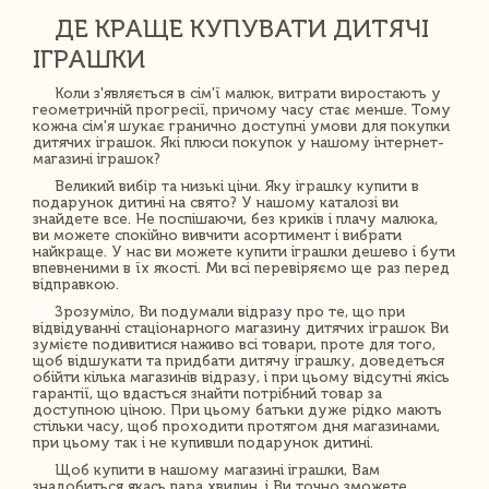
ДЕ КРАЩЕ КУПУВАТИ ДИТЯЧІ
ІГРАШКИ
Коли з'являється в сім'ї малюк, витрати виростають у
геометричній прогресії, причому часу стає менше. Тому
кожна сім'я шукає гранично доступні умови для покупки
дитячих іграшок. Які плюси покупок у нашому інтернет-
магазині іграшок?
Великий вибір та низькі ціни. Яку іграшку купити в
подарунок дитині на свято? У нашому каталозі ви
знайдете все. Не поспішаючи, без криків і плачу малюка,
ви можете спокійно вивчити асортимент і вибрати
найкраще. У нас ви можете купити іграшки дешево і бути
впевненими в їх якості. Ми всі перевіряємо ще раз перед
відправкою.
Зрозуміло, Ви подумали відразу про те, що при
відвідуванні стаціонарного магазину дитячих іграшок Ви
зумієте подивитися наживо всі товари, проте для того,
щоб відшукати та придбати дитячу іграшку, доведеться
обійти кілька магазинів відразу, і при цьому відсутні якісь
гарантії, що вдасться знайти потрібний товар за
доступною ціною. При цьому батьки дуже рідко мають
стільки часу, щоб проходити протягом дня магазинами,
при цьому так і не купивши подарунок дитині.
Щоб купити в нашому магазині іграшки, Вам
знадобиться якась пара хвилин, і Ви точно зможете