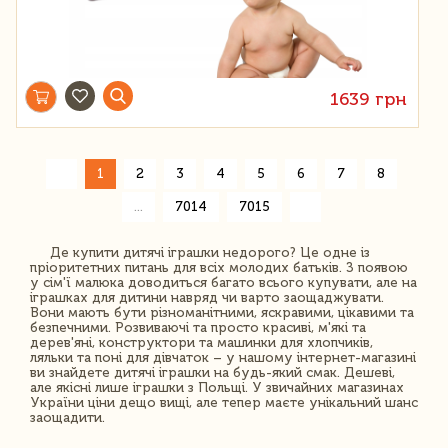
1639 грн
«
1
2
3
4
5
6
7
8
»
...
7014
7015
Де купити дитячі іграшки недорого? Це одне із
пріоритетних питань для всіх молодих батьків. З появою
у сім'ї малюка доводиться багато всього купувати, але на
іграшках для дитини навряд чи варто заощаджувати.
Вони мають бути різноманітними, яскравими, цікавими та
безпечними. Розвиваючі та просто красиві, м'які та
дерев'яні, конструктори та машинки для хлопчиків,
ляльки та поні для дівчаток – у нашому інтернет-магазині
ви знайдете дитячі іграшки на будь-який смак. Дешеві,
але якісні лише іграшки з Польщі. У звичайних магазинах
України ціни дещо вищі, але тепер маєте унікальний шанс
заощадити.