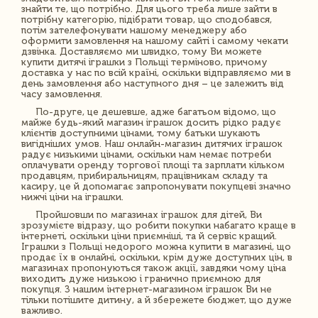
знайти те, що потрібно. Для цього треба лише зайти в
потрібну категорію, підібрати товар, що сподобався,
потім зателефонувати нашому менеджеру або
оформити замовлення на нашому сайті і самому чекати
дзвінка. Доставляємо ми швидко, тому Ви можете
купити дитячі іграшки з Польщі терміново, причому
доставка у нас по всій країні, оскільки відправляємо ми в
день замовлення або наступного дня – це залежить від
часу замовлення.
По-друге, це дешевше, адже багатьом відомо, що
майже будь-який магазин іграшок досить рідко радує
клієнтів доступними цінами, тому батьки шукають
вигідніших умов. Наш онлайн-магазин дитячих іграшок
радує низькими цінами, оскільки нам немає потреби
оплачувати оренду торгової площі та зарплати кільком
продавцям, прибиральницям, працівникам складу та
касиру, це й допомагає запропонувати покупцеві значно
нижчі ціни на іграшки.
Пройшовши по магазинах іграшок для дітей, Ви
зрозумієте відразу, що робити покупки набагато краще в
інтернеті, оскільки ціни приємніші, та й сервіс кращий.
Іграшки з Польщі недорого можна купити в магазині, що
продає їх в онлайні, оскільки, крім дуже доступних цін, в
магазинах пропонуються також акції, завдяки чому ціна
виходить дуже низькою і гранично приємною для
покупця. З нашим інтернет-магазином іграшок Ви не
тільки потішите дитину, а й збережете бюджет, що дуже
важливо.