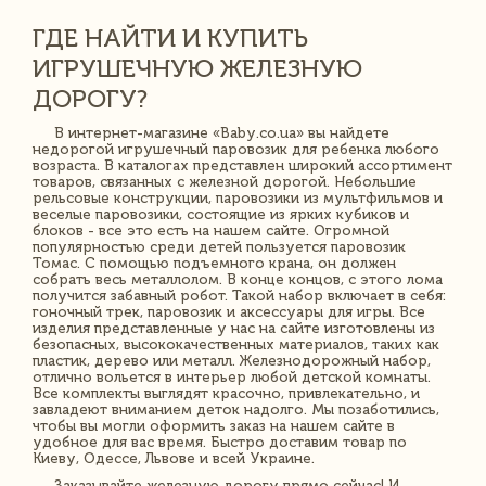
ГДЕ НАЙТИ И КУПИТЬ
ИГРУШЕЧНУЮ ЖЕЛЕЗНУЮ
ДОРОГУ?
В интернет-магазине «Baby.co.ua» вы найдете
недорогой игрушечный паровозик для ребенка любого
возраста. В каталогах представлен широкий ассортимент
товаров, связанных с железной дорогой. Небольшие
рельсовые конструкции, паровозики из мультфильмов и
веселые паровозики, состоящие из ярких кубиков и
блоков - все это есть на нашем сайте. Огромной
популярностью среди детей пользуется паровозик
Томас. С помощью подъемного крана, он должен
собрать весь металлолом. В конце концов, с этого лома
получится забавный робот. Такой набор включает в себя:
гоночный трек, паровозик и аксессуары для игры. Все
изделия представленные у нас на сайте изготовлены из
безопасных, высококачественных материалов, таких как
пластик, дерево или металл. Железнодорожный набор,
отлично вольется в интерьер любой детской комнаты.
Все комплекты выглядят красочно, привлекательно, и
завладеют вниманием деток надолго. Мы позаботились,
чтобы вы могли оформить заказ на нашем сайте в
удобное для вас время. Быстро доставим товар по
Киеву, Одессе, Львове и всей Украине.
Заказывайте железную дорогу прямо сейчас! И