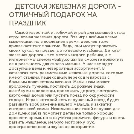
ДЕТСКАЯ ЖЕЛЕЗНАЯ ДОРОГА -
ОТЛИЧНЫЙ ПОДАРОК НА
ПРАЗДНИК
Самой известной и любимой игрой для малышей стала
игрушечная железная дорога. Эта игра любима всеми
мальчиками, но в последнее время, девочек тоже
привлекает такое занятие. Ведь, они могут прокатить
своих кукол на поезде, а это весело и забавно. Детская
железная дорога - это мечта каждого ребенка, а с
интернет-магазином «Baby.co.ua» вы сможете воплотить
ее в реальность для своего малыша. У нас вас ждут
доступные цены и невероятный ассортимент. В
каталогах есть реалистичные железные дороги, которые
имеют станции, пешеходный переход и паровоз с
большим количеством вагонов. Малыш сам может
проложить туннель, поставить дорожные знаки,
шлагбаумы и переезды, проложить дорогу, построить
карточный домик или пустить поезд по окружности
города. Игра в которой есть игрушечный поезд будет
развивать воображение вашего малыша, и захватит
интерес всей семьи. Использования такой игрушки для
домашних забав помогает детям не только хорошо
провести время, но и научится различать фигуры и цвета,
развить мышление, мелкую моторику рук,
пространственное и звуковое восприятие.