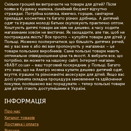
Скільки грошей ви витрачаєте на товари для дітей? Після
появи в будинку малюка, сімейний бюджет відчутно
страждає. Потрібна коляска, ліжечко, горщик, санітарне
приладдя, косметика та багато різних дрібниць. А дитячий
одяг та іграшки молоді батьки скуповують практично оптом.
Коштують дитячі товари аж ніяк не дешево, а часу ходити
магазинами зовсім не вистачає. Як заощадити, але так, щоб не
постраждала якість? Все просто – купуйте товари для дітей у
Польщі. Можемо посперечатися, що більшість дитячих речей,
які у вас вже є або які вам пропонують у магазинах – це
товари польських виробників. Саме польські товари мають
оптимальне співвідношення ціни та якості. А вибрати все, що
потрібно, ви можете на нашому сайті. Інтернет-магазин
«BABY.co.ua» – ваш торговий посередник у Польщі. Багато
хто знає, що на Алегро можна купити дешево дитячий одяг,
взуття, іграшки та різноманітні аксесуари для дітей. Якщо вас
досі зупиняла складна процедура замовлення та здійснення
покупки, поспішаємо вас порадувати – тепер польські товари
для дітей стають доступнішими в Україні.
ІНФОРМАЦІЯ
Про нас
Каталог товарів
Доставка і оплата
Відгуки