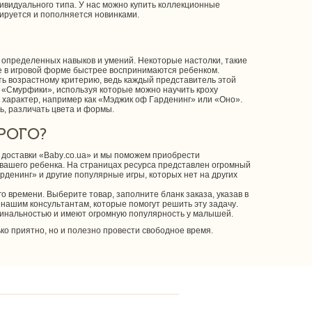
ивидуального типа. У нас можно купить коллекционные
зируется и пополняется новинками.
 определенных навыков и умений. Некоторые настолки, такие
е в игровой форме быстрее воспринимаются ребенком.
ь возрастному критерию, ведь каждый представитель этой
 «Смурфики», используя которые можно научить кроху
й характер, например как «Мэджик оф Гарденинг» или «Оно».
ь, различать цвета и формы.
РОГО?
доставки «Baby.co.ua» и мы поможем приобрести
вашего ребенка. На страницах ресурса представлен огромный
денинг» и другие популярные игры, которых нет на других
го времени. Выберите товар, заполните бланк заказа, указав в
нашим консультантам, которые помогут решить эту задачу.
гинальностью и имеют огромную популярность у малышей.
ко приятно, но и полезно провести свободное время.