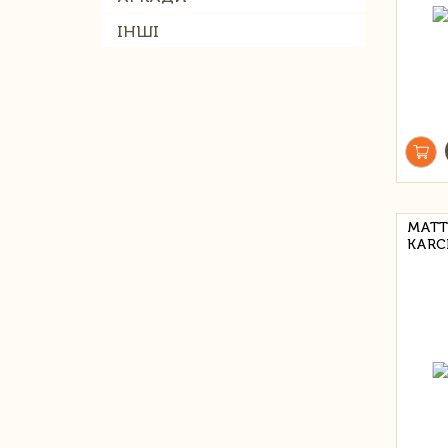
ІНШІ
MATT
KARC