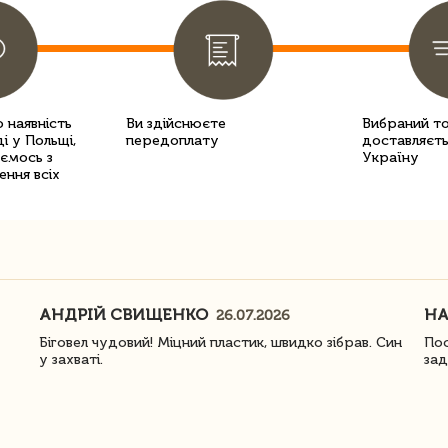
 наявність
Ви здійснюєте
Вибраний т
і у Польщі,
передоплату
доставляєть
уємось з
Україну
ення всіх
АНДРІЙ СВИЩЕНКО
Н
26.07.2026
Біговел чудовий! Міцний пластик, швидко зібрав. Син
Пос
у захваті.
зад