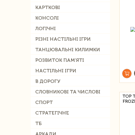
КАРТКОВІ
КОНСОЛІ
ЛОГІЧНІ
РІЗНІ НАСТІЛЬНІ ІГРИ
ТАНЦЮВАЛЬНІ КИЛИМКИ
РОЗВИТОК ПАМ'ЯТІ
НАСТІЛЬНІ ІГРИ
В ДОРОГУ
СЛОВНИКОВІ ТА ЧИСЛОВІ
TOP 
FROZ
СПОРТ
СТРАТЕГІЧНЕ
ТБ
АРКАДИ