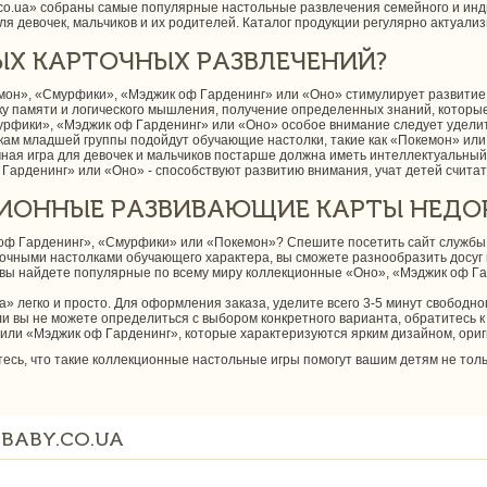
.co.ua» собраны самые популярные настольные развлечения семейного и инд
я девочек, мальчиков и их родителей. Каталог продукции регулярно актуали
ЫХ КАРТОЧНЫХ РАЗВЛЕЧЕНИЙ?
кемон», «Смурфики», «Мэджик оф Гарденинг» или «Оно» стимулирует развитие
ку памяти и логического мышления, получение определенных знаний, которы
рфики», «Мэджик оф Гарденинг» или «Оно» особое внимание следует уделит
кам младшей группы подойдут обучающие настолки, такие как «Покемон» или
рточная игра для девочек и мальчиков постарше должна иметь интеллектуальны
Гарденинг» или «Оно» - способствуют развитию внимания, учат детей считат
ЦИОННЫЕ РАЗВИВАЮЩИЕ КАРТЫ НЕДО
оф Гарденинг», «Смурфики» или «Покемон»? Спешите посетить сайт службы 
очными настолками обучающего характера, вы сможете разнообразить досуг 
 вы найдете популярные по всему миру коллекционные «Оно», «Мэджик оф Гар
a» легко и просто. Для оформления заказа, уделите всего 3-5 минут свободно
 вы не можете определиться с выбором конкретного варианта, обратитесь к 
 или «Мэджик оф Гарденинг», которые характеризуются ярким дизайном, ори
есь, что такие коллекционные настольные игры помогут вашим детям не толь
BABY.CO.UA