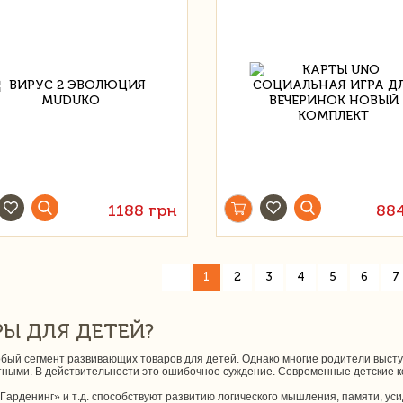
1188 грн
88
«
1
2
3
4
5
6
7
Ы ДЛЯ ДЕТЕЙ?
бый сегмент развивающих товаров для детей. Однако многие родители выступ
ными. В действительности это ошибочное суждение. Современные детские ко
рденинг» и т.д. способствуют развитию логического мышления, памяти, усидч