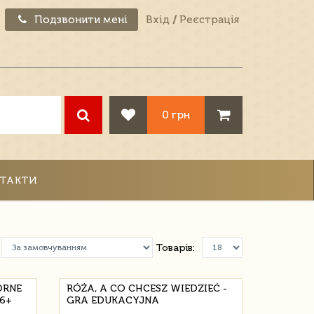
Подзвонити мені
Вхід
/
Реєстрація
0 грн
ТАКТИ
Товарів:
ORNE
RÓŻA, A CO CHCESZ WIEDZIEĆ -
6+
GRA EDUKACYJNA