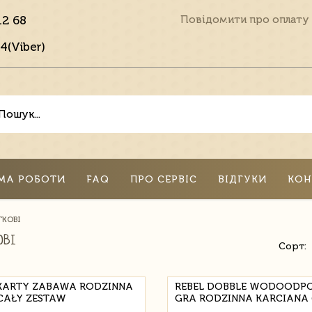
12 68
Повідомити про оплату
4(Viber)
МА РОБОТИ
FAQ
ПРО СЕРВІС
ВІДГУКИ
КОН
ТКОВІ
ОВІ
Сорт:
KARTY ZABAWA RODZINNA
REBEL DOBBLE WODOODP
CAŁY ZESTAW
GRA RODZINNA KARCIANA 