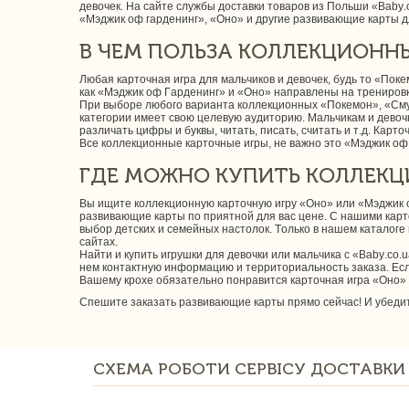
девочек. На сайте службы доставки товаров из Польши «Baby
«Мэджик оф гарденинг», «Оно» и другие развивающие карты дл
В ЧЕМ ПОЛЬЗА КОЛЛЕКЦИОНН
Любая карточная игра для мальчиков и девочек, будь то «По
как «Мэджик оф Гарденинг» и «Оно» направлены на трениров
При выборе любого варианта коллекционных «Покемон», «Сму
категории имеет свою целевую аудиторию. Мальчикам и девоч
различать цифры и буквы, читать, писать, считать и т.д. Ка
Все коллекционные карточные игры, не важно это «Мэджик оф 
ГДЕ МОЖНО КУПИТЬ КОЛЛЕК
Вы ищите коллекционную карточную игру «Оно» или «Мэджик 
развивающие карты по приятной для вас цене. С нашими карт
выбор детских и семейных настолок. Только в нашем каталоге
сайтах.
Найти и купить игрушки для девочки или мальчика с «Baby.co.u
нем контактную информацию и территориальность заказа. Если
Вашему крохе обязательно понравится карточная игра «Оно»
Спешите заказать развивающие карты прямо сейчас! И убедит
СХЕМА РОБОТИ СЕРВІСУ ДОСТАВКИ 