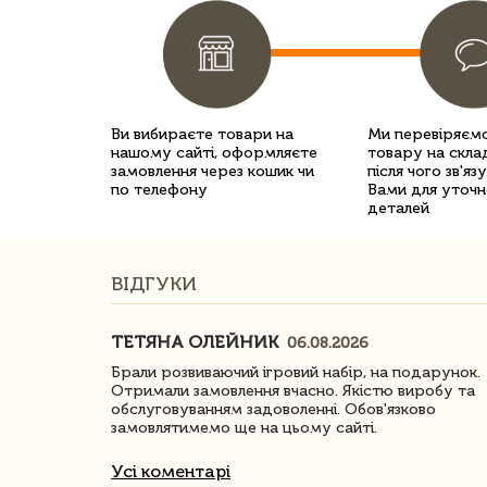
Ви вибираєте товари на
Ми перевіряємо
нашому сайті, оформляєте
товару на склад
замовлення через кошик чи
після чого зв'яз
по телефону
Вами для уточн
деталей
ВІДГУКИ
ТЕТЯНА ОЛЕЙНИК
06.08.2026
ачество
Брали розвиваючий ігровий набір, на подарунок.
Отримали замовлення вчасно. Якістю виробу та
обслуговуванням задоволенні. Обов'язково
замовлятимемо ще на цьому сайті.
Усі коментарі