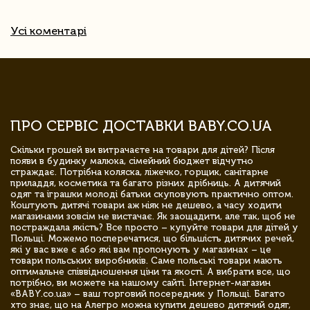
Усі коментарі
ПРО СЕРВІС ДОСТАВКИ BABY.CO.UA
Скільки грошей ви витрачаєте на товари для дітей? Після
появи в будинку малюка, сімейний бюджет відчутно
страждає. Потрібна коляска, ліжечко, горщик, санітарне
приладдя, косметика та багато різних дрібниць. А дитячий
одяг та іграшки молоді батьки скуповують практично оптом.
Коштують дитячі товари аж ніяк не дешево, а часу ходити
магазинами зовсім не вистачає. Як заощадити, але так, щоб не
постраждала якість? Все просто – купуйте товари для дітей у
Польщі. Можемо посперечатися, що більшість дитячих речей,
які у вас вже є або які вам пропонують у магазинах – це
товари польських виробників. Саме польські товари мають
оптимальне співвідношення ціни та якості. А вибрати все, що
потрібно, ви можете на нашому сайті. Інтернет-магазин
«BABY.co.ua» – ваш торговий посередник у Польщі. Багато
хто знає, що на Алегро можна купити дешево дитячий одяг,