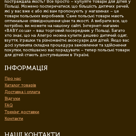
постраждала якість? Все просто – купуйте товари для дітей у
Польщі. Можемо посперечатися, що більшість дитячих речей,
які у вас вже є або які вам пропонують у магазинах – це
товари польських виробників. Саме польські товари мають
оптимальне співвідношення ціни та якості. А вибрати все, що
потрібно, ви можете на нашому сайті. Інтернет-магазин
«BABY.co.ua» – ваш торговий посередник у Польщі. Багато
хто знає, що на Алегро можна купити дешево дитячий одяг,
взуття, іграшки та різноманітні аксесуари для дітей. Якщо вас
досі зупиняла складна процедура замовлення та здійснення
покупки, поспішаємо вас порадувати – тепер польські товари
для дітей стають доступнішими в Україні.
ІНФОРМАЦІЯ
Про нас
Каталог товарів
Доставка і оплата
Відгуки
FAQ
Трекінг доставки
Контакти
НАШІ КОНТАКТИ