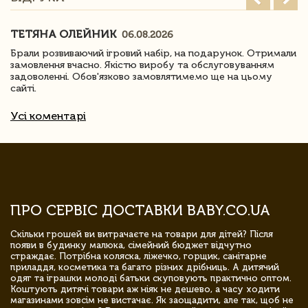
ТЕТЯНА ОЛЕЙНИК
06.08.2026
Брали розвиваючий ігровий набір, на подарунок. Отримали
замовлення вчасно. Якістю виробу та обслуговуванням
задоволенні. Обов'язково замовлятимемо ще на цьому
сайті.
Усі коментарі
ПРО СЕРВІС ДОСТАВКИ BABY.CO.UA
Скільки грошей ви витрачаєте на товари для дітей? Після
появи в будинку малюка, сімейний бюджет відчутно
страждає. Потрібна коляска, ліжечко, горщик, санітарне
приладдя, косметика та багато різних дрібниць. А дитячий
одяг та іграшки молоді батьки скуповують практично оптом.
Коштують дитячі товари аж ніяк не дешево, а часу ходити
магазинами зовсім не вистачає. Як заощадити, але так, щоб не