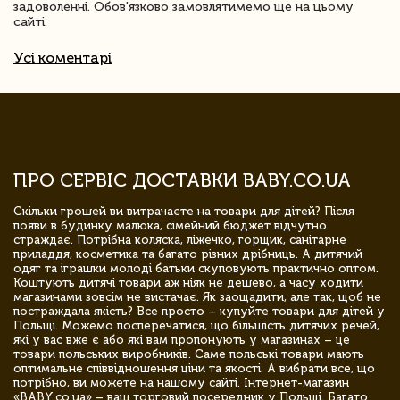
задоволенні. Обов'язково замовлятимемо ще на цьому
сайті.
Усі коментарі
ПРО СЕРВІС ДОСТАВКИ BABY.CO.UA
Скільки грошей ви витрачаєте на товари для дітей? Після
появи в будинку малюка, сімейний бюджет відчутно
страждає. Потрібна коляска, ліжечко, горщик, санітарне
приладдя, косметика та багато різних дрібниць. А дитячий
одяг та іграшки молоді батьки скуповують практично оптом.
Коштують дитячі товари аж ніяк не дешево, а часу ходити
магазинами зовсім не вистачає. Як заощадити, але так, щоб не
постраждала якість? Все просто – купуйте товари для дітей у
Польщі. Можемо посперечатися, що більшість дитячих речей,
які у вас вже є або які вам пропонують у магазинах – це
товари польських виробників. Саме польські товари мають
оптимальне співвідношення ціни та якості. А вибрати все, що
потрібно, ви можете на нашому сайті. Інтернет-магазин
«BABY.co.ua» – ваш торговий посередник у Польщі. Багато