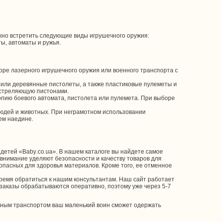
жно встретить следующие виды игрушечного оружия:
ы, автоматы и ружья.
ре лазерного игрушечного оружия или военного транспорта с
 или деревянные пистолеты, а также пластиковые пулеметы и
, стреляющую пистонами.
пию боевого автомата, пистолета или пулемета. При выборе
людей и животных. При неграмотном использовании
ем наедине.
 детей «Baby.co.ua». В нашем каталоге вы найдете самое
внимание уделяют безопасности и качеству товаров для
опасных для здоровья материалов. Кроме того, ее отменное
время обратиться к нашим консультантам. Наш сайт работает
 заказы обрабатываются оперативно, поэтому уже через 5-7
енным транспортом ваш маленький воин сможет одержать