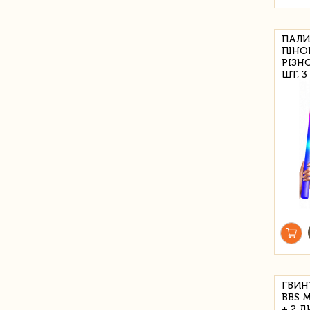
ПАЛИ
ПІНО
РІЗН
ШТ, 
ГВИН
BBS 
+ 2 