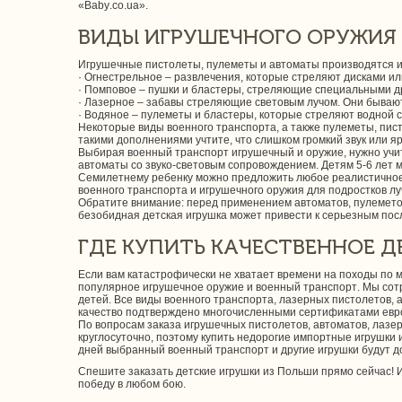
«Baby.co.ua».
ВИДЫ ИГРУШЕЧНОГО ОРУЖИЯ
Игрушечные пистолеты, пулеметы и автоматы производятся из
· Огнестрельное – развлечения, которые стреляют дисками ил
· Помповое – пушки и бластеры, стреляющие специальными д
· Лазерное – забавы стреляющие световым лучом. Они бывают 
· Водяное – пулеметы и бластеры, которые стреляют водной с
Некоторые виды военного транспорта, а также пулеметы, пис
такими дополнениями учтите, что слишком громкий звук или яр
Выбирая военный транспорт игрушечный и оружие, нужно учи
автоматы со звуко-световым сопровождением. Детям 5-6 лет 
Семилетнему ребенку можно предложить любое реалистичное 
военного транспорта и игрушечного оружия для подростков 
Обратите внимание: перед применением автоматов, пулеметов
безобидная детская игрушка может привести к серьезным пос
ГДЕ КУПИТЬ КАЧЕСТВЕННОЕ Д
Если вам катастрофически не хватает времени на походы по м
популярное игрушечное оружие и военный транспорт. Мы сот
детей. Все виды военного транспорта, лазерных пистолетов, 
качество подтверждено многочисленными сертификатами евро
По вопросам заказа игрушечных пистолетов, автоматов, лазе
круглосуточно, поэтому купить недорогие импортные игрушки
дней выбранный военный транспорт и другие игрушки будут д
Спешите заказать детские игрушки из Польши прямо сейчас!
победу в любом бою.