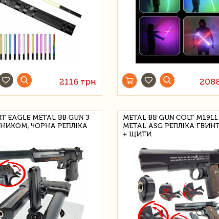
2116 грн
208
T EAGLE METAL BB GUN З
METAL BB GUN COLT M1911
НИКОМ, ЧОРНА РЕПЛІКА
METAL ASG РЕПЛІКА ГВИН
+ ЩИТИ