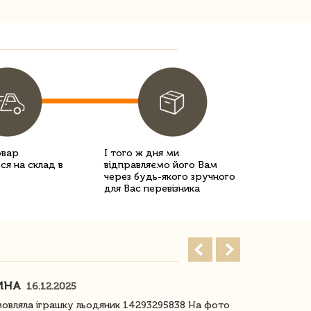
овар
І того ж дня ми
ся на склад в
відправляємо його Вам
через будь-якого зручного
для Вас перевізника
ИНА
ІРИНА БІ
16.12.2025
овляла іграшку льодяник 14293295838 На фото
Дякую за до