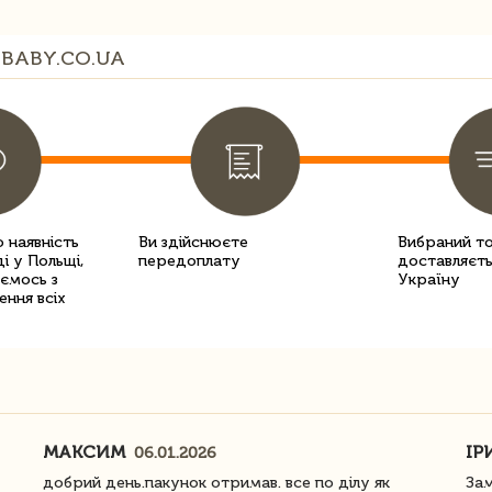
BABY.CO.UA
 наявність
Ви здійснюєте
Вибраний т
і у Польщі,
передоплату
доставляєть
уємось з
Україну
ення всіх
МАКСИМ
ІР
06.01.2026
добрий день.пакунок отримав. все по ділу як
Зам