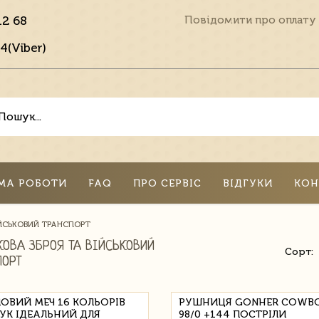
12 68
Повідомити про оплату
4(Viber)
МА РОБОТИ
FAQ
ПРО СЕРВІС
ВІДГУКИ
КОН
ІЙСЬКОВИЙ ТРАНСПОРТ
КОВА ЗБРОЯ ТА ВІЙСЬКОВИЙ
Сорт:
ПОРТ
ЛОВИЙ МЕЧ 16 КОЛЬОРІВ
РУШНИЦЯ GONHER COWB
ВУК ІДЕАЛЬНИЙ ДЛЯ
98/0 +144 ПОСТРІЛИ