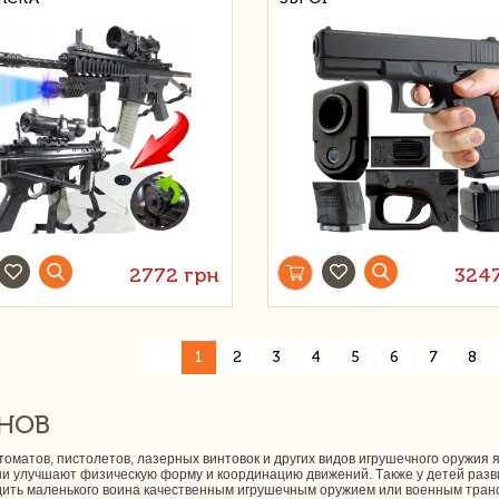
2772 грн
324
«
1
2
3
4
5
6
7
8
НОВ
оматов, пистолетов, лазерных винтовок и других видов игрушечного оружия 
ши улучшают физическую форму и координацию движений. Также у детей разви
бдить маленького воина качественным игрушечным оружием или военным транс