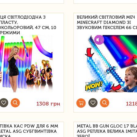
ЦЯ СВІТЛОДІОДНА З
ВЕЛИКИЙ СВІТЛОВИЙ МЕЧ
ПЛАСТУ,
MINECRAFT DIAMOND ЗІ
ОКОЛЬОРОВИЙ, 47 СМ, 10
ЗВУКОВИМ ПІКСЕЛЕМ 66 
3 РЕЖИМИ
1308 грн
121
ТІВКА KAC PDW ДЛЯ 6 ММ
METAL BB GUN GLOC 17 BL
METAL ASG СУБГВИНТІВКА
ASG РЕПЛІКА ВЕЛИКА ІМІТ
ДИСКА
ЗБРОЇ