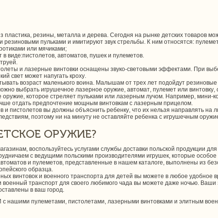
 пластика, резины, металла и дерева. Сегодня на рынке детских товаров мо
и резиновыми пульками и имитируют звук стрельбы. К ним относятся: пулемет
ротиками или мячиками;
в виде:пистолетов, автоматов, пушек и пулеметов.
труей.
толеты и лазерные винтовки оснащены звуко-световыми эффектами. При выбо
кий свет может напугать кроху.
тывать возраст маленького воина. Малышам от трех лет подойдут резиновые
можно выбрать игрушечное лазерное оружие, автомат, пулемет или винтовку
оружие, которое стреляет пульками или лазерным лучом. Например, мини-ко
лучше отдать предпочтение мощным винтовкам с лазерным прицелом.
 и пистолетов вы должны объяснить ребенку, что их нельзя направлять на 
ледствиям, поэтому ни на минуту не оставляйте ребенка с игрушечным оружи
ЕТСКОЕ ОРУЖИЕ?
агазинам, воспользуйтесь услугами службы доставки польской продукции для
рудничаем с ведущими польскими производителями игрушек, которые особое 
автоматов и пулеметов, представленные в нашем каталоге, выполнены из без
пейского образца.
рных винтовок и военного транспорта для детей вы можете в любое удобное 
 и военный транспорт для своего любимого чада вы можете даже ночью. Ваши
оставлены в ваш город.
 И с нашими пулеметами, пистолетами, лазерными винтовками и элитным во