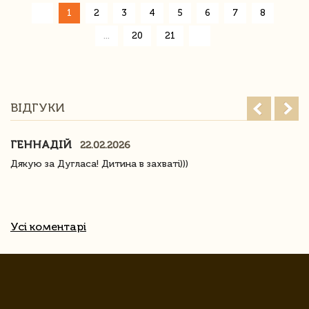
«
1
2
3
4
5
6
7
8
»
...
20
21
ВІДГУКИ
ГЕННАДІЙ
22.02.2026
Дякую за Дугласа! Дитина в захваті)))
Усі коментарі