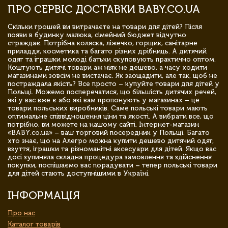
ПРО СЕРВІС ДОСТАВКИ BABY.CO.UA
Скільки грошей ви витрачаєте на товари для дітей? Після
появи в будинку малюка, сімейний бюджет відчутно
страждає. Потрібна коляска, ліжечко, горщик, санітарне
приладдя, косметика та багато різних дрібниць. А дитячий
одяг та іграшки молоді батьки скуповують практично оптом.
Коштують дитячі товари аж ніяк не дешево, а часу ходити
магазинами зовсім не вистачає. Як заощадити, але так, щоб не
постраждала якість? Все просто – купуйте товари для дітей у
Польщі. Можемо посперечатися, що більшість дитячих речей,
які у вас вже є або які вам пропонують у магазинах – це
товари польських виробників. Саме польські товари мають
оптимальне співвідношення ціни та якості. А вибрати все, що
потрібно, ви можете на нашому сайті. Інтернет-магазин
«BABY.co.ua» – ваш торговий посередник у Польщі. Багато
хто знає, що на Алегро можна купити дешево дитячий одяг,
взуття, іграшки та різноманітні аксесуари для дітей. Якщо вас
досі зупиняла складна процедура замовлення та здійснення
покупки, поспішаємо вас порадувати – тепер польські товари
для дітей стають доступнішими в Україні.
ІНФОРМАЦІЯ
Про нас
Каталог товарів