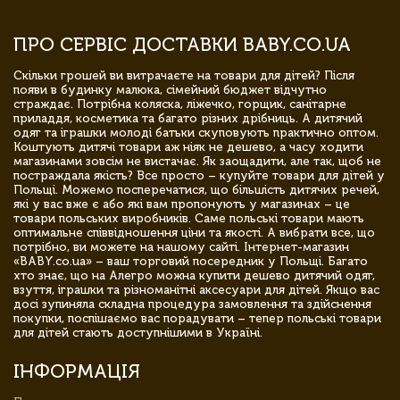
ПРО СЕРВІС ДОСТАВКИ BABY.CO.UA
Скільки грошей ви витрачаєте на товари для дітей? Після
появи в будинку малюка, сімейний бюджет відчутно
страждає. Потрібна коляска, ліжечко, горщик, санітарне
приладдя, косметика та багато різних дрібниць. А дитячий
одяг та іграшки молоді батьки скуповують практично оптом.
Коштують дитячі товари аж ніяк не дешево, а часу ходити
магазинами зовсім не вистачає. Як заощадити, але так, щоб не
постраждала якість? Все просто – купуйте товари для дітей у
Польщі. Можемо посперечатися, що більшість дитячих речей,
які у вас вже є або які вам пропонують у магазинах – це
товари польських виробників. Саме польські товари мають
оптимальне співвідношення ціни та якості. А вибрати все, що
потрібно, ви можете на нашому сайті. Інтернет-магазин
«BABY.co.ua» – ваш торговий посередник у Польщі. Багато
хто знає, що на Алегро можна купити дешево дитячий одяг,
взуття, іграшки та різноманітні аксесуари для дітей. Якщо вас
досі зупиняла складна процедура замовлення та здійснення
покупки, поспішаємо вас порадувати – тепер польські товари
для дітей стають доступнішими в Україні.
ІНФОРМАЦІЯ