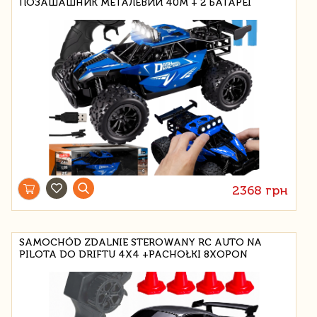
ПОЗАШАШНИК МЕТАЛЕВИЙ 40М + 2 БАТАРЕЇ
2368 грн
SAMOCHÓD ZDALNIE STEROWANY RC AUTO NA
PILOTA DO DRIFTU 4X4 +PACHOŁKI 8XOPON