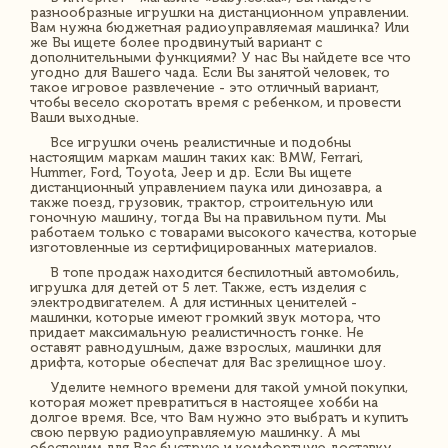
разнообразные игрушки на дистанционном управлении.
Вам нужна бюджетная радиоуправляемая машинка? Или
же Вы ищете более продвинутый вариант с
дополнительными функциями? У нас Вы найдете все что
угодно для Вашего чада. Если Вы занятой человек, то
такое игровое развлечение - это отличный вариант,
чтобы весело скоротать время с ребенком, и провести
Ваши выходные.
Все игрушки очень реалистичные и подобны
настоящим маркам машин таких как: BMW, Ferrari,
Hummer, Ford, Toyota, Jeep и др. Если Вы ищете
дистанционный управлением паука или динозавра, а
также поезд, грузовик, трактор, строительную или
гоночную машину, тогда Вы на правильном пути. Мы
работаем только с товарами высокого качества, которые
изготовленные из сертифицированных материалов.
В топе продаж находится беспилотный автомобиль,
игрушка для детей от 5 лет. Также, есть изделия с
электродвигателем. А для истинных ценителей -
машинки, которые имеют громкий звук мотора, что
придает максимальную реалистичность гонке. Не
оставят равнодушным, даже взрослых, машинки для
дрифта, которые обеспечат для Вас зрелищное шоу.
Уделите немного времени для такой умной покупки,
которая может превратиться в настоящее хобби на
долгое время. Все, что Вам нужно это выбрать и купить
свою первую радиоуправляемую машинку. А мы
обеспечим для Вас быструю и комфортную доставку