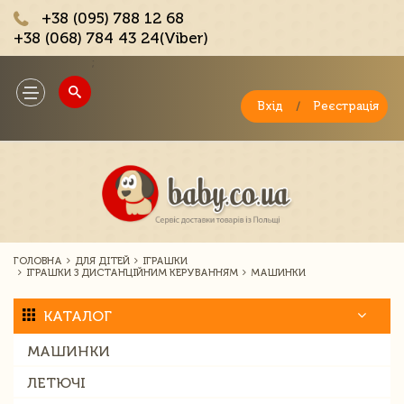
+38 (095) 788 12 68
+38 (068) 784 43 24(Viber)
;
Toggle
navigation
Вхід
/
Реєстрація
ГОЛОВНА
ДЛЯ ДІТЕЙ
ІГРАШКИ
ІГРАШКИ З ДИСТАНЦІЙНИМ КЕРУВАННЯМ
МАШИНКИ
КАТАЛОГ
МАШИНКИ
ЛЕТЮЧІ