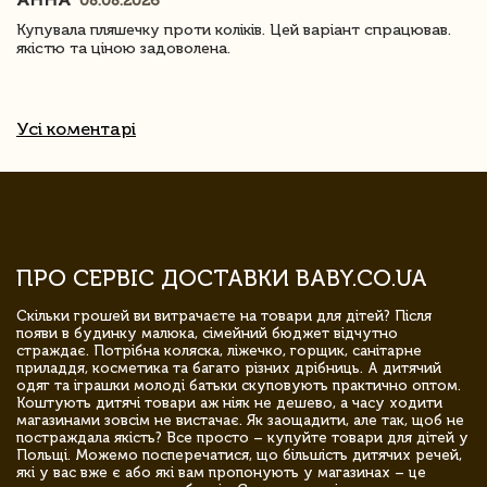
08.08.2026
Купувала пляшечку проти коліків. Цей варіант спрацював.
якістю та ціною задоволена.
Усі коментарі
ПРО СЕРВІС ДОСТАВКИ BABY.CO.UA
Скільки грошей ви витрачаєте на товари для дітей? Після
появи в будинку малюка, сімейний бюджет відчутно
страждає. Потрібна коляска, ліжечко, горщик, санітарне
приладдя, косметика та багато різних дрібниць. А дитячий
одяг та іграшки молоді батьки скуповують практично оптом.
Коштують дитячі товари аж ніяк не дешево, а часу ходити
магазинами зовсім не вистачає. Як заощадити, але так, щоб не
постраждала якість? Все просто – купуйте товари для дітей у
Польщі. Можемо посперечатися, що більшість дитячих речей,
які у вас вже є або які вам пропонують у магазинах – це