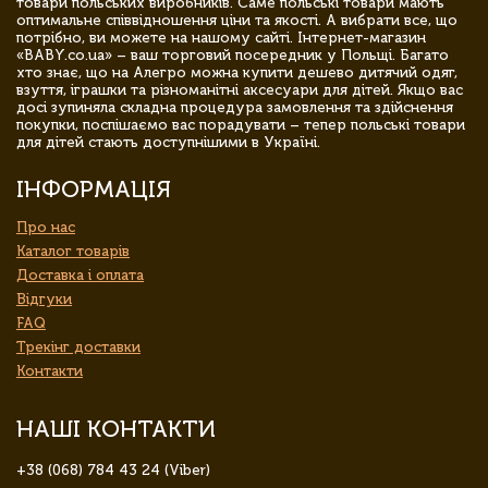
товари польських виробників. Саме польські товари мають
оптимальне співвідношення ціни та якості. А вибрати все, що
потрібно, ви можете на нашому сайті. Інтернет-магазин
«BABY.co.ua» – ваш торговий посередник у Польщі. Багато
хто знає, що на Алегро можна купити дешево дитячий одяг,
взуття, іграшки та різноманітні аксесуари для дітей. Якщо вас
досі зупиняла складна процедура замовлення та здійснення
покупки, поспішаємо вас порадувати – тепер польські товари
для дітей стають доступнішими в Україні.
ІНФОРМАЦІЯ
Про нас
Каталог товарів
Доставка і оплата
Відгуки
FAQ
Трекінг доставки
Контакти
НАШІ КОНТАКТИ
+38 (068) 784 43 24 (Viber)