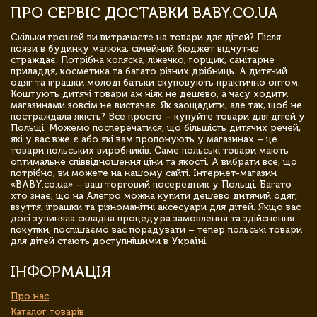
ПРО СЕРВІС ДОСТАВКИ BABY.CO.UA
Скільки грошей ви витрачаєте на товари для дітей? Після
появи в будинку малюка, сімейний бюджет відчутно
страждає. Потрібна коляска, ліжечко, горщик, санітарне
приладдя, косметика та багато різних дрібниць. А дитячий
одяг та іграшки молоді батьки скуповують практично оптом.
Коштують дитячі товари аж ніяк не дешево, а часу ходити
магазинами зовсім не вистачає. Як заощадити, але так, щоб не
постраждала якість? Все просто – купуйте товари для дітей у
Польщі. Можемо посперечатися, що більшість дитячих речей,
які у вас вже є або які вам пропонують у магазинах – це
товари польських виробників. Саме польські товари мають
оптимальне співвідношення ціни та якості. А вибрати все, що
потрібно, ви можете на нашому сайті. Інтернет-магазин
«BABY.co.ua» – ваш торговий посередник у Польщі. Багато
хто знає, що на Алегро можна купити дешево дитячий одяг,
взуття, іграшки та різноманітні аксесуари для дітей. Якщо вас
досі зупиняла складна процедура замовлення та здійснення
покупки, поспішаємо вас порадувати – тепер польські товари
для дітей стають доступнішими в Україні.
ІНФОРМАЦІЯ
Про нас
Каталог товарів