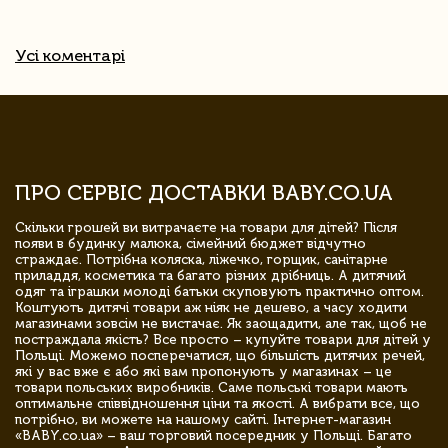
Усі коментарі
ПРО СЕРВІС ДОСТАВКИ BABY.CO.UA
Скільки грошей ви витрачаєте на товари для дітей? Після
появи в будинку малюка, сімейний бюджет відчутно
страждає. Потрібна коляска, ліжечко, горщик, санітарне
приладдя, косметика та багато різних дрібниць. А дитячий
одяг та іграшки молоді батьки скуповують практично оптом.
Коштують дитячі товари аж ніяк не дешево, а часу ходити
магазинами зовсім не вистачає. Як заощадити, але так, щоб не
постраждала якість? Все просто – купуйте товари для дітей у
Польщі. Можемо посперечатися, що більшість дитячих речей,
які у вас вже є або які вам пропонують у магазинах – це
товари польських виробників. Саме польські товари мають
оптимальне співвідношення ціни та якості. А вибрати все, що
потрібно, ви можете на нашому сайті. Інтернет-магазин
«BABY.co.ua» – ваш торговий посередник у Польщі. Багато