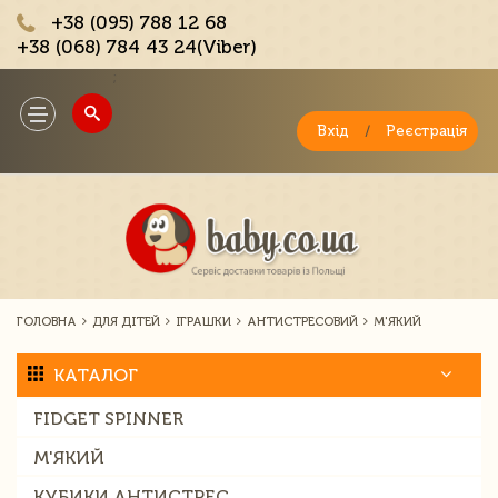
+38 (095) 788 12 68
+38 (068) 784 43 24(Viber)
;
Toggle
navigation
Вхід
/
Реєстрація
ГОЛОВНА
ДЛЯ ДІТЕЙ
ІГРАШКИ
АНТИСТРЕСОВИЙ
М'ЯКИЙ
КАТАЛОГ
FIDGET SPINNER
М'ЯКИЙ
КУБИКИ АНТИСТРЕС