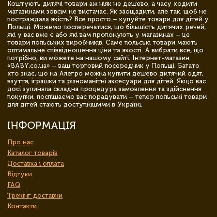
Коштують дитячі товари аж ніяк не дешево, а часу ходити
магазинами зовсім не вистачає. Як заощадити, але так, щоб не
постраждала якість? Все просто – купуйте товари для дітей у
Польщі. Можемо посперечатися, що більшість дитячих речей,
які у вас вже є або які вам пропонують у магазинах – це
товари польських виробників. Саме польські товари мають
оптимальне співвідношення ціни та якості. А вибрати все, що
потрібно, ви можете на нашому сайті. Інтернет-магазин
«BABY.co.ua» – ваш торговий посередник у Польщі. Багато
хто знає, що на Алегро можна купити дешево дитячий одяг,
взуття, іграшки та різноманітні аксесуари для дітей. Якщо вас
досі зупиняла складна процедура замовлення та здійснення
покупки, поспішаємо вас порадувати – тепер польські товари
для дітей стають доступнішими в Україні.
ІНФОРМАЦІЯ
Про нас
Каталог товарів
Доставка і оплата
Відгуки
FAQ
Трекінг доставки
Контакти