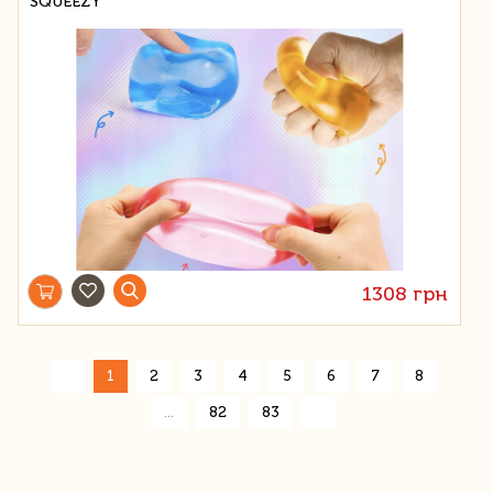
SQUEEZY
1308 грн
«
1
2
3
4
5
6
7
8
»
...
82
83