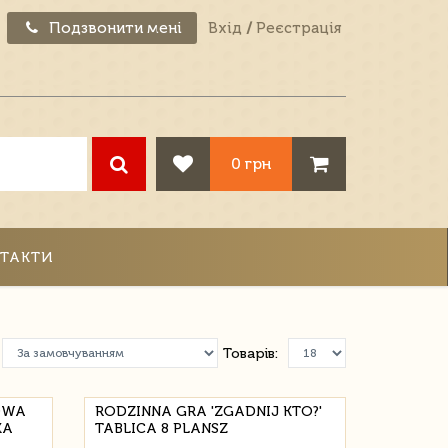
Подзвонити мені
Вхід
/
Реєстрація
0 грн
ТАКТИ
Товарів:
OWA
RODZINNA GRA 'ZGADNIJ KTO?'
KA
TABLICA 8 PLANSZ