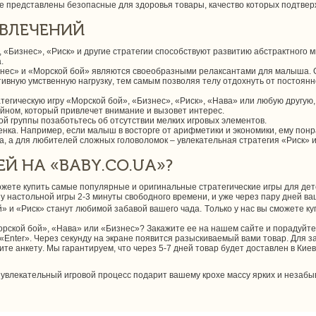
те представлены безопасные для здоровья товары, качество которых подтве
ЗВЛЕЧЕНИЙ
, «Бизнес», «Риск» и другие стратегии способствуют развитию абстрактного
.
Бизнес» и «Морской бой» являются своеобразными релаксантами для малыша. 
ивную умственную нагрузку, тем самым позволяя телу отдохнуть от постоянн
тегическую игру «Морской бой», «Бизнес», «Риск», «Нава» или любую другую
айном, который привлечет внимание и вызовет интерес.
й группы позаботьтесь об отсутствии мелких игровых элементов.
нка. Например, если малыш в восторге от арифметики и экономики, ему понр
, а для любителей сложных головоломок – увлекательная стратегия «Риск» 
Й НА «BABY.CO.UA»?
можете купить самые популярные и оригинальные стратегические игры для дет
зу настольной игры 2-3 минуты свободного времени, и уже через пару дней 
» и «Риск» станут любимой забавой вашего чада.
Только у нас вы сможете к
рской бой», «Нава» или «Бизнес»? Закажите ее на нашем сайте и порадуйте
 «Enter». Через секунду на экране появится разыскиваемый вами товар. Для 
те анкету. Мы гарантируем, что через 5-7 дней товар будет доставлен в Киев
увлекательный игровой процесс подарит вашему крохе массу ярких и незаб