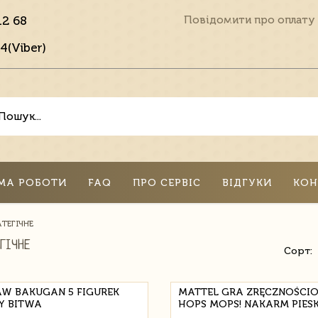
12 68
Повідомити про оплату
4(Viber)
МА РОБОТИ
FAQ
ПРО СЕРВІС
ВІДГУКИ
КОН
ТЕГІЧНЕ
ГІЧНЕ
Сорт:
AW BAKUGAN 5 FIGUREK
MATTEL GRA ZRĘCZNOŚCI
Y BITWA
HOPS MOPS! NAKARM PIES