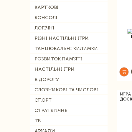
КАРТКОВІ
КОНСОЛІ
ЛОГІЧНІ
РІЗНІ НАСТІЛЬНІ ІГРИ
ТАНЦЮВАЛЬНІ КИЛИМКИ
РОЗВИТОК ПАМ'ЯТІ
НАСТІЛЬНІ ІГРИ
В ДОРОГУ
СЛОВНИКОВІ ТА ЧИСЛОВІ
ИГРА
ДОС
СПОРТ
СТРАТЕГІЧНЕ
ТБ
АРКАДИ