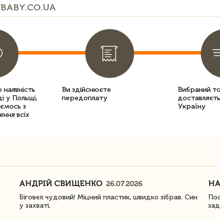
BABY.CO.UA
 наявність
Ви здійснюєте
Вибраний т
і у Польщі,
передоплату
доставляєть
уємось з
Україну
ення всіх
АНДРІЙ СВИЩЕНКО
Н
26.07.2026
Біговел чудовий! Міцний пластик, швидко зібрав. Син
Пос
у захваті.
зад