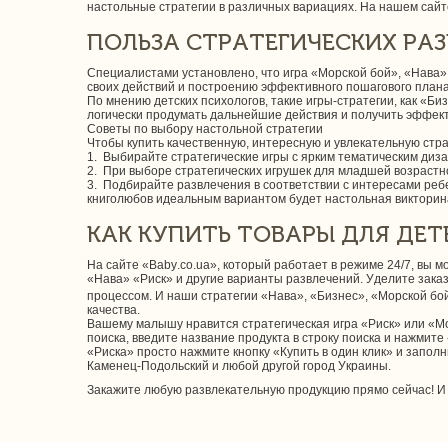
настольные стратегии в различных вариациях. На нашем сай
ПОЛЬЗА СТРАТЕГИЧЕСКИХ РА
Специалистами установлено, что игра «Морской бой», «Нава»
своих действий и построению эффективного пошагового плана
По мнению детских психологов, такие игры-стратегии, как «
логически продумать дальнейшие действия и получить эффект
Советы по выбору настольной стратегии
Чтобы купить качественную, интересную и увлекательную стра
1. Выбирайте стратегические игры с ярким тематическим диз
2. При выборе стратегических игрушек для младшей возрастно
3. Подбирайте развлечения в соответствии с интересами ребе
книголюбов идеальным вариантом будет настольная викторина
КАК КУПИТЬ ТОВАРЫ ДЛЯ ДЕТЕ
На сайте «Baby.co.ua», который работает в режиме 24/7, вы 
«Нава» «Риск» и другие варианты развлечений. Уделите зака
процессом. И наши стратегии «Нава», «Бизнес», «Морской бой
качества.
Вашему малышу нравится стратегическая игра «Риск» или «Мо
поиска, введите название продукта в строку поиска и нажмите
«Риска» просто нажмите кнопку «Купить в один клик» и заполни
Каменец-Подольский и любой другой город Украины.
Закажите любую развлекательную продукцию прямо сейчас! И 