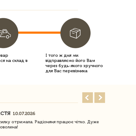
овар
І того ж дня ми
ся на склад в
відправляємо його Вам
через будь-якого зручного
для Вас перевізника
АСТЯ
ПОГОРЕЛО
10.07.2026
илку отримала. Радіоняня працює чітко. Дуже
Отримали віз
оволена!
Доставка з 
завжди була 