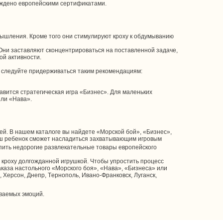
рждено европейскими сертификатами.
 мышления. Кроме того они стимулируют кроху к обдумыванию
Они заставляют сконцентрироваться на поставленной задаче,
ой активности.
, следуйте придерживаться таким рекомендациям:
авится стратегическая игра «Бизнес». Для маленьких
или «Нава».
ей. В нашем каталоге вы найдете «Морской бой», «Бизнес»,
ваш ребенок сможет насладиться захватывающим игровым
упить недорогие развлекательные товары европейского
 кроху долгожданной игрушкой. Чтобы упростить процесс
заказа настольного «Морского боя», «Нава», «Бизнеса» или
, Херсон, Днепр, Тернополь, Ивано-Франковск, Луганск,
ываемых эмоций.