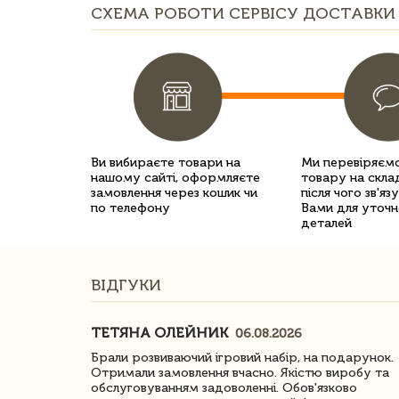
СХЕМА РОБОТИ СЕРВІСУ ДОСТАВКИ 
Ви вибираєте товари на
Ми перевіряємо
нашому сайті, оформляєте
товару на склад
замовлення через кошик чи
після чого зв'яз
по телефону
Вами для уточн
деталей
ВІДГУКИ
ТЕТЯНА ОЛЕЙНИК
06.08.2026
ачество
Брали розвиваючий ігровий набір, на подарунок.
Отримали замовлення вчасно. Якістю виробу та
обслуговуванням задоволенні. Обов'язково