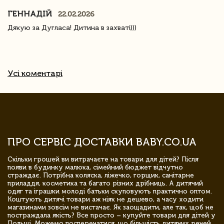
ГЕННАДІЙ
22.02.2026
Дякую за Дугласа! Дитина в захваті)))
Усі коментарі
ПРО СЕРВІС ДОСТАВКИ BABY.CO.UA
Скільки грошей ви витрачаєте на товари для дітей? Після
появи в будинку малюка, сімейний бюджет відчутно
страждає. Потрібна коляска, ліжечко, горщик, санітарне
приладдя, косметика та багато різних дрібниць. А дитячий
одяг та іграшки молоді батьки скуповують практично оптом.
Коштують дитячі товари аж ніяк не дешево, а часу ходити
магазинами зовсім не вистачає. Як заощадити, але так, щоб не
постраждала якість? Все просто – купуйте товари для дітей у
Польщі. Можемо посперечатися, що більшість дитячих речей,