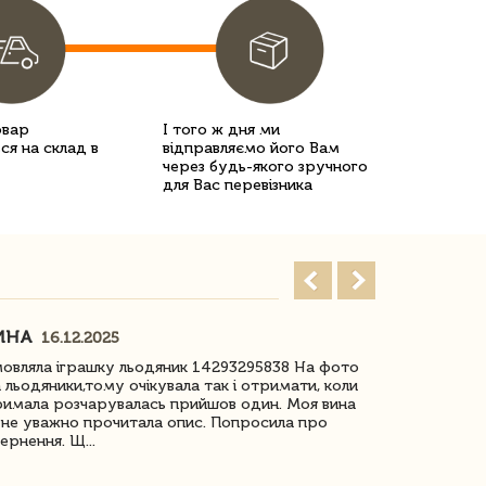
овар
І того ж дня ми
ся на склад в
відправляємо його Вам
через будь-якого зручного
для Вас перевізника
ИНА
ІРИНА БІ
16.12.2025
овляла іграшку льодяник 14293295838 На фото
Дякую за до
 льодяники,тому очікувала так і отримати, коли
незрячоі дів
имала розчарувалась прийшов один. Моя вина
Дуже задово
не уважно прочитала опис. Попросила про
ернення. Щ...