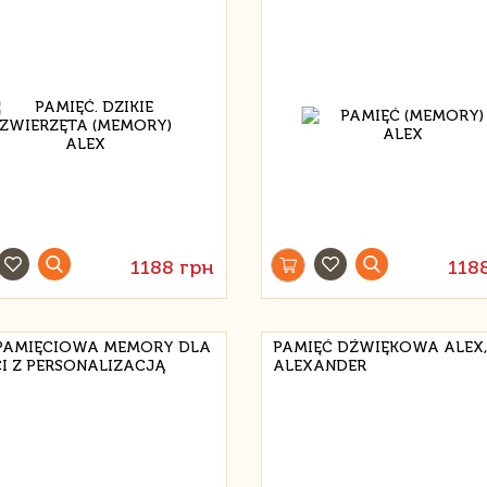
1188 грн
118
PAMIĘCIOWA MEMORY DLA
PAMIĘĆ DŹWIĘKOWA ALEX,
CI Z PERSONALIZACJĄ
ALEXANDER