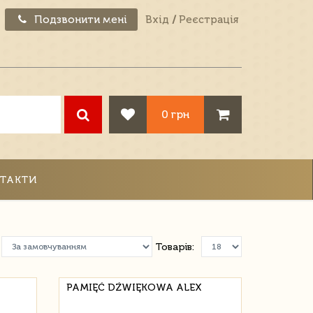
Подзвонити мені
Вхід
/
Реєстрація
0 грн
ТАКТИ
Товарів:
PAMIĘĆ DŹWIĘKOWA ALEX