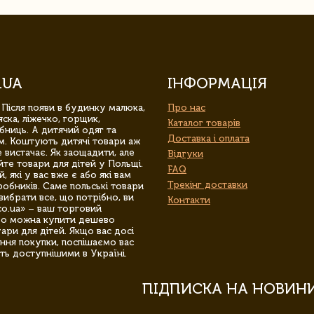
.UA
ІНФОРМАЦІЯ
 Після появи в будинку малюка,
Про нас
ска, ліжечко, горщик,
Каталог товарів
бниць. А дитячий одяг та
Доставка і оплата
м. Коштують дитячі товари аж
 вистачає. Як заощадити, але
Відгуки
йте товари для дітей у Польщі.
FAQ
 які у вас вже є або які вам
Трекінг доставки
обників. Саме польські товари
вибрати все, що потрібно, ви
Контакти
co.ua» – ваш торговий
гро можна купити дешево
уари для дітей. Якщо вас досі
ння покупки, поспішаємо вас
ть доступнішими в Україні.
ПІДПИСКА НА НОВИН