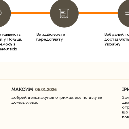
 наявність
Ви здійснюєте
Вибраний т
і у Польщі,
передоплату
доставляєть
уємось з
Україну
ення всіх
МАКСИМ
ІР
06.01.2026
добрий день.пакунок отримав. все по ділу як
Зам
домовлялися.
два
отр
що 
пов