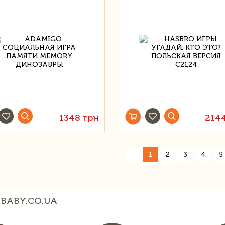
1348 грн
214
«
1
2
3
4
5
BABY.CO.UA