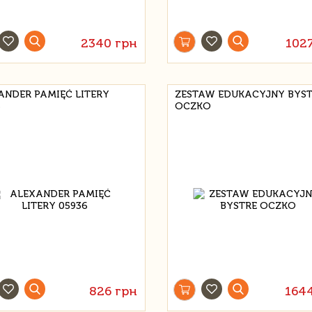
2340 грн
102
ANDER PAMIĘĆ LITERY
ZESTAW EDUKACYJNY BYS
6
OCZKO
826 грн
164