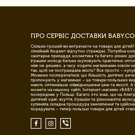
ПРО СЕРВІС ДОСТАВКИ BABY.CO
Скільки грошей ви витрачаєте на товари для дітей?
сімейний бюджет відчутно страждає. Потрібна коля
санітарне приладдя, косметика та багато різних дрі
іграшки молоді батьки скуповують практично опто
ніяк не дешево, а часу ходити магазинами зовсім не
так, щоб не постраждала якість? Все просто – купу
Можемо посперечатися, що більшість дитячих речей,
пропонують у магазинах – це товари польських вир
мають оптимальне співвідношення ціни та якості. А 
можете на нашому сайті. Інтернет-магазин «BABY.
посередник у Польщі. Багато хто знає, що на Але
дитячий одяг, взуття, іграшки та різноманітні аксес
зупиняла складна процедура замовлення та здійсне
порадувати – тепер польські товари для дітей стаю