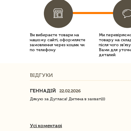
Ви вибираєте товари на
Ми перевіряємо
нашому сайті, оформляєте
товару на склад
замовлення через кошик чи
після чого зв'яз
по телефону
Вами для уточн
деталей
ВІДГУКИ
ГЕННАДІЙ
22.02.2026
ачество
Дякую за Дугласа! Дитина в захваті)))
Усі коментарі