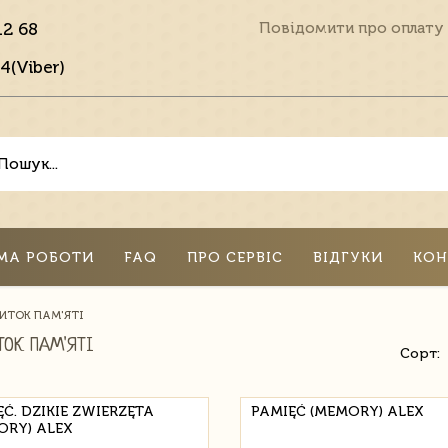
12 68
Повідомити про оплату
4(Viber)
МА РОБОТИ
FAQ
ПРО СЕРВІС
ВІДГУКИ
КОН
ВИТОК ПАМ'ЯТІ
ТОК ПАМ'ЯТІ
Сорт:
Ć. DZIKIE ZWIERZĘTA
PAMIĘĆ (MEMORY) ALEX
ORY) ALEX