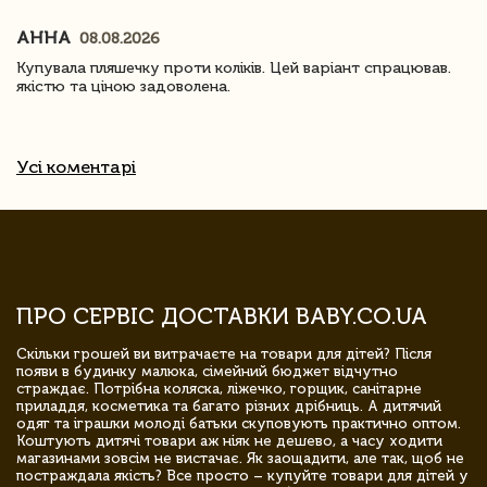
АННА
08.08.2026
Купувала пляшечку проти коліків. Цей варіант спрацював.
якістю та ціною задоволена.
Усі коментарі
ПРО СЕРВІС ДОСТАВКИ BABY.CO.UA
Скільки грошей ви витрачаєте на товари для дітей? Після
появи в будинку малюка, сімейний бюджет відчутно
страждає. Потрібна коляска, ліжечко, горщик, санітарне
приладдя, косметика та багато різних дрібниць. А дитячий
одяг та іграшки молоді батьки скуповують практично оптом.
Коштують дитячі товари аж ніяк не дешево, а часу ходити
магазинами зовсім не вистачає. Як заощадити, але так, щоб не
постраждала якість? Все просто – купуйте товари для дітей у