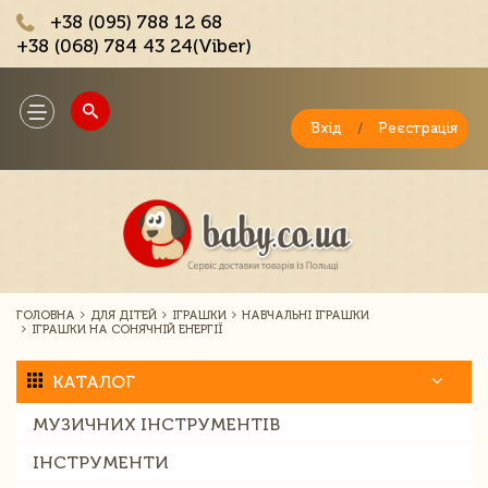
+38 (095) 788 12 68
+38 (068) 784 43 24(Viber)
;
Toggle
navigation
Вхід
/
Реєстрація
ГОЛОВНА
ДЛЯ ДІТЕЙ
ІГРАШКИ
НАВЧАЛЬНІ ІГРАШКИ
ІГРАШКИ НА СОНЯЧНІЙ ЕНЕРГІЇ
КАТАЛОГ
МУЗИЧНИХ ІНСТРУМЕНТІВ
ІНСТРУМЕНТИ