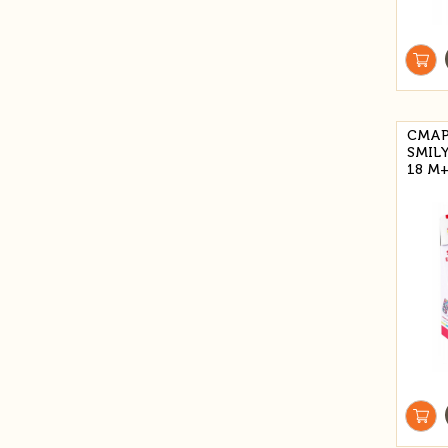
СМАР
SMIL
18 М