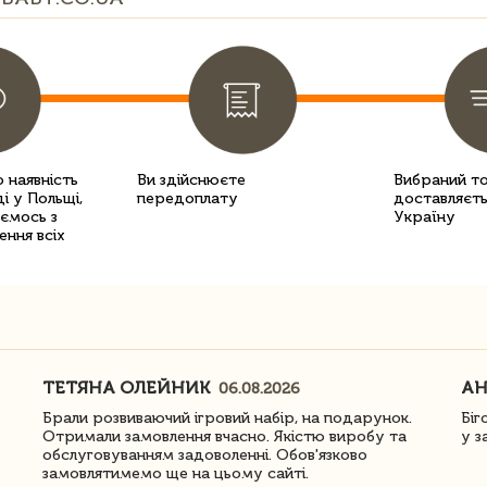
 наявність
Ви здійснюєте
Вибраний т
і у Польщі,
передоплату
доставляєть
уємось з
Україну
ення всіх
ТЕТЯНА ОЛЕЙНИК
АН
06.08.2026
Брали розвиваючий ігровий набір, на подарунок.
Біг
Отримали замовлення вчасно. Якістю виробу та
у з
обслуговуванням задоволенні. Обов'язково
замовлятимемо ще на цьому сайті.