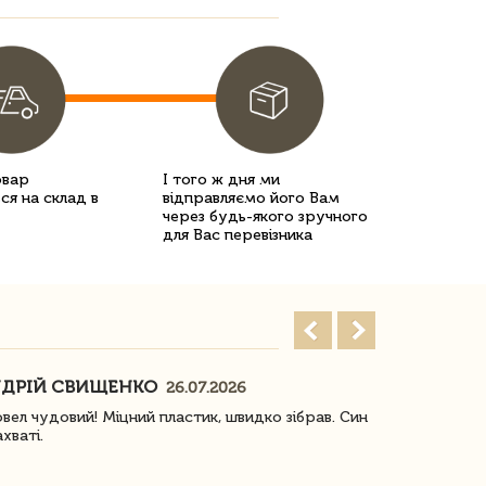
овар
І того ж дня ми
ся на склад в
відправляємо його Вам
через будь-якого зручного
для Вас перевізника
ДРІЙ СВИЩЕНКО
НАСТЯ
26.07.2026
18
овел чудовий! Міцний пластик, швидко зібрав. Син
Посилку отр
ахваті.
задоволена!