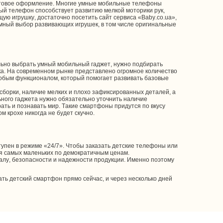
ветовое оформление. Многие умные мобильные телефоны
й телефон способствует развитию мелкой моторики рук,
ую игрушку, достаточно посетить сайт сервиса «Baby.co.ua»,
омный выбор развивающих игрушек, в том числе оригинальные
ьно выбрать умный мобильный гаджет, нужно подбирать
ка. На современном рынке представлено огромное количество
собым функционалом, который помогает развивать базовые
сборки, наличие мелких и плохо зафиксированных деталей, а
ьного гаджета нужно обязательно уточнить наличие
ть и познавать мир. Такие смартфоны придутся по вкусу
м крохе никогда не будет скучно.
тупен в режиме «24/7». Чтобы заказать детские телефоны или
я самых маленьких по демократичным ценам.
алу, безопасности и надежности продукции. Именно поэтому
ть детский смартфон прямо сейчас, и через несколько дней