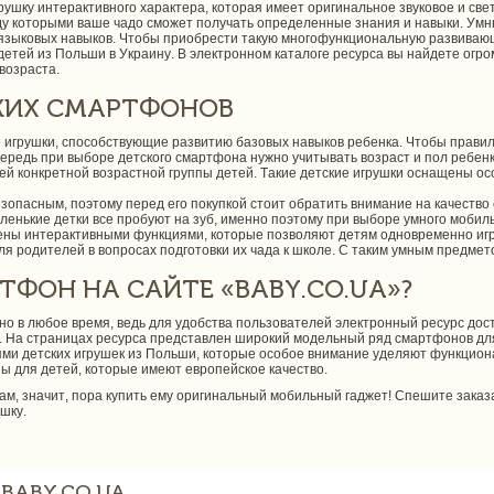
ушку интерактивного характера, которая имеет оригинальное звуковое и с
 которыми ваше чадо сможет получать определенные знания и навыки. Умны
е языковых навыков. Чтобы приобрести такую многофункциональную развивающ
детей из Польши в Украину. В электронном каталоге ресурса вы найдете огр
возраста.
КИХ СМАРТФОНОВ
игрушки, способствующие развитию базовых навыков ребенка. Чтобы правил
чередь при выборе детского смартфона нужно учитывать возраст и пол ребен
ей конкретной возрастной группы детей. Такие детские игрушки оснащены о
пасным, поэтому перед его покупкой стоит обратить внимание на качество 
ленькие детки все пробуют на зуб, именно поэтому при выборе умного мобил
ны интерактивными функциями, которые позволяют детям одновременно игра
я родителей в вопросах подготовки их чада к школе. С таким умным предмето
ТФОН НА САЙТЕ «BABY.CO.UA»?
но в любое время, ведь для удобства пользователей электронный ресурс дос
а. На страницах ресурса представлен широкий модельный ряд смартфонов дл
ми детских игрушек из Польши, которые особое внимание уделяют функцион
 для детей, которые имеют европейское качество.
, значит, пора купить ему оригинальный мобильный гаджет! Спешите заказа
шку.
BABY.CO.UA