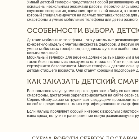
Умный детский телефон представляет собой развивающую игр
оснащены несколькими режимами работы, переключаясь между
слухового восприятия, внимания, зрительной памяти, а такж
который специализируется на прямых поставках товаров для 
смартфоны и умные мобильные телефоны для детей разного 
ОСОБЕННОСТИ ВЫБОРА ДЕТС
Детские мобильные телефоны – это уникальные развивающие 
конкретную модель с учетом множества факторов. В первую о
умных мобильных телефонов, созданных с учетом особенност
навыки малышей.
Мобильный телефон для ребенка должен быть надежным и безо
также безопасность используемых материалов. Учтите, что ма
сертификата безопасности. Многие телефоны детские оснаще
деткам старшего возраста. Они станут хорошим подспорьем дл
КАК ЗАКАЗАТЬ ДЕТСКИЙ СМАР
Воспользоваться услугами сервиса доставки «Baby.co.ua» мож
смартфоны, достаточно зарегистрироваться на сайте сервис
Сервис «Baby.co.ua» сотрудничает с ведущими производителя
на сайте представлены только сертифицированные смартфоны
Если малыш проявляет особый интерес к взрослым смартфонам
ваша кроха, получит в распоряжение новую развивающую игру
СХЕМА РОБОТИ СЕРВІСУ ДОСТАВКИ 