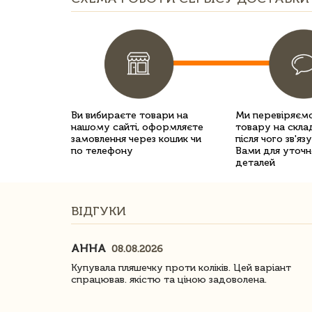
Ви вибираєте товари на
Ми перевіряємо
нашому сайті, оформляєте
товару на склад
замовлення через кошик чи
після чого зв'яз
по телефону
Вами для уточн
деталей
ВІДГУКИ
АННА
08.08.2026
ачество
Купувала пляшечку проти коліків. Цей варіант
спрацював. якістю та ціною задоволена.