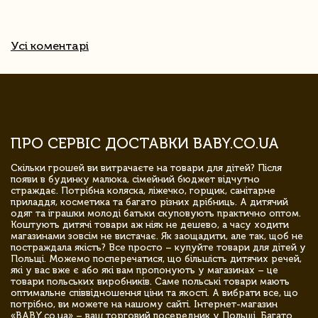
Усі коментарі
ПРО СЕРВІС ДОСТАВКИ BABY.CO.UA
Скільки грошей ви витрачаєте на товари для дітей? Після
появи в будинку малюка, сімейний бюджет відчутно
страждає. Потрібна коляска, ліжечко, горщик, санітарне
приладдя, косметика та багато різних дрібниць. А дитячий
одяг та іграшки молоді батьки скуповують практично оптом.
Коштують дитячі товари аж ніяк не дешево, а часу ходити
магазинами зовсім не вистачає. Як заощадити, але так, щоб не
постраждала якість? Все просто – купуйте товари для дітей у
Польщі. Можемо посперечатися, що більшість дитячих речей,
які у вас вже є або які вам пропонують у магазинах – це
товари польських виробників. Саме польські товари мають
оптимальне співвідношення ціни та якості. А вибрати все, що
потрібно, ви можете на нашому сайті. Інтернет-магазин
«BABY.co.ua» – ваш торговий посередник у Польщі. Багато