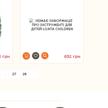
3 грн
652 грн
»
...
27
28