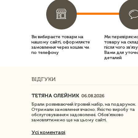
Ви вибираєте товари на
Ми перевіряємо
нашому сайті, оформляєте
товару на склад
замовлення через кошик чи
після чого зв'яз
по телефону
Вами для уточн
деталей
ВІДГУКИ
ТЕТЯНА ОЛЕЙНИК
06.08.2026
ачество
Брали розвиваючий ігровий набір, на подарунок.
Отримали замовлення вчасно. Якістю виробу та
обслуговуванням задоволенні. Обов'язково
замовлятимемо ще на цьому сайті.
Усі коментарі