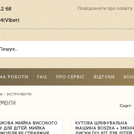
12 68
Повідомити про оплату
4(Viber)
МА РОБОТИ
FAQ
ПРО СЕРВІС
ВІДГУКИ
КОН
ТИ
ІНСТРУМЕНТИ
УМЕНТИ
Сорт:
ШКОВА МИЙКА ВИСОКОГО
КУТОВА ШЛІФУВАЛЬНА
У ДЛЯ ДІТЕЙ. МИЙКА
МАШИНА BOSZKA + ЗМІНН
МОБІЛЯ ЯК СПРАВЖНЯ
ДИСКИ DIY KIT ДЛЯ ДІТЕЙ