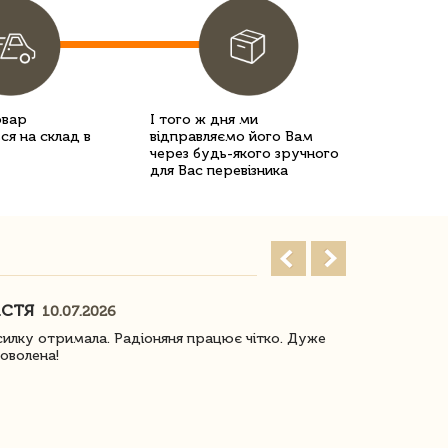
овар
І того ж дня ми
ся на склад в
відправляємо його Вам
через будь-якого зручного
для Вас перевізника
АСТЯ
ПОГОРЕЛО
10.07.2026
илку отримала. Радіоняня працює чітко. Дуже
Отримали віз
оволена!
Доставка з 
завжди була 