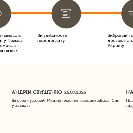
 наявність
Ви здійснюєте
Вибраний т
і у Польщі,
передоплату
доставляєть
уємось з
Україну
ення всіх
АНДРІЙ СВИЩЕНКО
Н
26.07.2026
Біговел чудовий! Міцний пластик, швидко зібрав. Син
Пос
у захваті.
зад