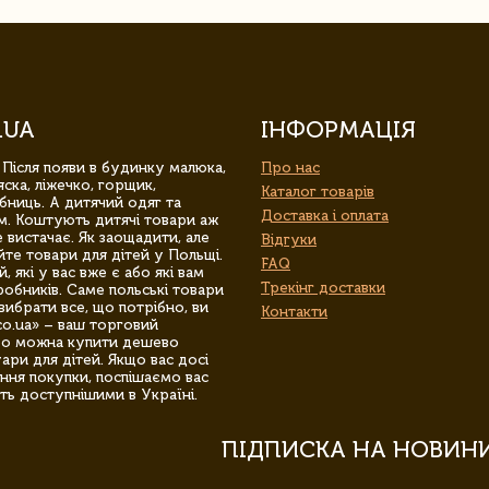
.UA
ІНФОРМАЦІЯ
 Після появи в будинку малюка,
Про нас
ска, ліжечко, горщик,
Каталог товарів
бниць. А дитячий одяг та
Доставка і оплата
м. Коштують дитячі товари аж
 вистачає. Як заощадити, але
Відгуки
йте товари для дітей у Польщі.
FAQ
 які у вас вже є або які вам
Трекінг доставки
обників. Саме польські товари
вибрати все, що потрібно, ви
Контакти
co.ua» – ваш торговий
гро можна купити дешево
уари для дітей. Якщо вас досі
ння покупки, поспішаємо вас
ть доступнішими в Україні.
ПІДПИСКА НА НОВИН