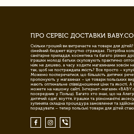
ПРО СЕРВІС ДОСТАВКИ BABY.CO
Скільки грошей ви витрачаєте на товари для дітей?
сімейний бюджет відчутно страждає. Потрібна коля
санітарне приладдя, косметика та багато різних дрі
іграшки молоді батьки скуповують практично опто
ніяк не дешево, а часу ходити магазинами зовсім не
так, щоб не постраждала якість? Все просто – купу
Можемо посперечатися, що більшість дитячих речей,
пропонують у магазинах – це товари польських вир
мають оптимальне співвідношення ціни та якості. А 
можете на нашому сайті. Інтернет-магазин «BABY.
посередник у Польщі. Багато хто знає, що на Але
дитячий одяг, взуття, іграшки та різноманітні аксес
зупиняла складна процедура замовлення та здійсне
порадувати – тепер польські товари для дітей стаю