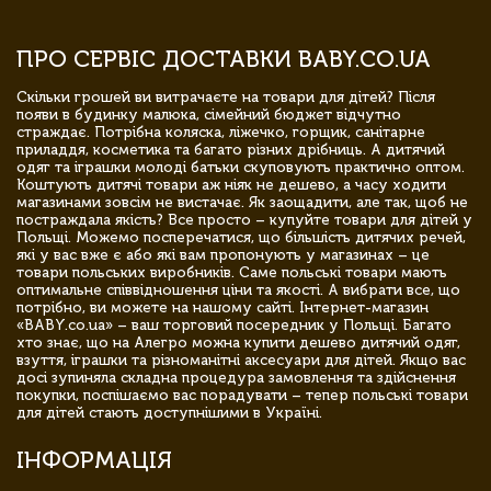
ПРО СЕРВІС ДОСТАВКИ BABY.CO.UA
Скільки грошей ви витрачаєте на товари для дітей? Після
появи в будинку малюка, сімейний бюджет відчутно
страждає. Потрібна коляска, ліжечко, горщик, санітарне
приладдя, косметика та багато різних дрібниць. А дитячий
одяг та іграшки молоді батьки скуповують практично оптом.
Коштують дитячі товари аж ніяк не дешево, а часу ходити
магазинами зовсім не вистачає. Як заощадити, але так, щоб не
постраждала якість? Все просто – купуйте товари для дітей у
Польщі. Можемо посперечатися, що більшість дитячих речей,
які у вас вже є або які вам пропонують у магазинах – це
товари польських виробників. Саме польські товари мають
оптимальне співвідношення ціни та якості. А вибрати все, що
потрібно, ви можете на нашому сайті. Інтернет-магазин
«BABY.co.ua» – ваш торговий посередник у Польщі. Багато
хто знає, що на Алегро можна купити дешево дитячий одяг,
взуття, іграшки та різноманітні аксесуари для дітей. Якщо вас
досі зупиняла складна процедура замовлення та здійснення
покупки, поспішаємо вас порадувати – тепер польські товари
для дітей стають доступнішими в Україні.
ІНФОРМАЦІЯ