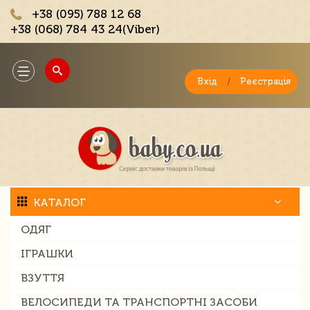
+38 (095) 788 12 68
+38 (068) 784 43 24(Viber)
;
Toggle
navigation
Вхід
/
Реєстрація
КАТАЛОГ
ОДЯГ
ІГРАШКИ
ВЗУТТЯ
ВЕЛОСИПЕДИ ТА ТРАНСПОРТНІ ЗАСОБИ