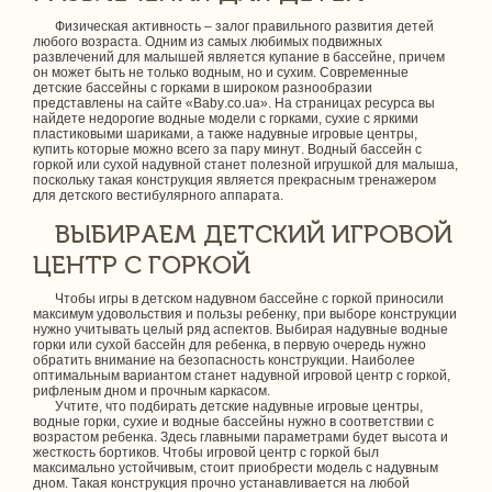
Физическая активность – залог правильного развития детей
любого возраста. Одним из самых любимых подвижных
развлечений для малышей является купание в бассейне, причем
он может быть не только водным, но и сухим. Современные
детские бассейны с горками в широком разнообразии
представлены на сайте «Baby.co.ua». На страницах ресурса вы
найдете недорогие водные модели с горками, сухие с яркими
пластиковыми шариками, а также надувные игровые центры,
купить которые можно всего за пару минут. Водный бассейн с
горкой или сухой надувной станет полезной игрушкой для малыша,
поскольку такая конструкция является прекрасным тренажером
для детского вестибулярного аппарата.
ВЫБИРАЕМ ДЕТСКИЙ ИГРОВОЙ
ЦЕНТР С ГОРКОЙ
Чтобы игры в детском надувном бассейне с горкой приносили
максимум удовольствия и пользы ребенку, при выборе конструкции
нужно учитывать целый ряд аспектов. Выбирая надувные водные
горки или сухой бассейн для ребенка, в первую очередь нужно
обратить внимание на безопасность конструкции. Наиболее
оптимальным вариантом станет надувной игровой центр с горкой,
рифленым дном и прочным каркасом.
Учтите, что подбирать детские надувные игровые центры,
водные горки, сухие и водные бассейны нужно в соответствии с
возрастом ребенка. Здесь главными параметрами будет высота и
жесткость бортиков. Чтобы игровой центр с горкой был
максимально устойчивым, стоит приобрести модель с надувным
дном. Такая конструкция прочно устанавливается на любой