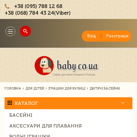
+38 (095) 788 12 68
+38 (068) 784 43 24(Viber)
;
Toggle
navigation
Вхід
/
Реєстрація
ГОЛОВНА
ДЛЯ ДІТЕЙ
ІГРАШКИ ДЛЯ ВУЛИЦІ
ДИТЯЧІ БАСЕЙНИ
КАТАЛОГ
БАСЕЙНІ
АКСЕСУАРИ ДЛЯ ПЛАВАННЯ
ВОДНІ ІГРАШКИ