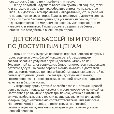
поверхности, будь то грунт, кафель или песок.
Перед покупкой надувного бассейна сухого или водного, горки
или детского игрового центра обратите внимание на качество
швов. Они должны быть прочными и аккуратными, чтобы ребенок
не поранился во время игры. Если вы планируете детскую водную
горку или сухой бассейн купить для установки на улице, стоит
отдать предпочтение моделям, оснащенным солнцезащитным
навесом или зонтиком. Так вы сможете защитить ребенка от
негативного воздействия внешних факторов.
ДЕТСКИЕ БАССЕЙНЫ И ГОРКИ
ПО ДОСТУПНЫМ ЦЕНАМ
Чтобы не тратить время на поиски игровых центров, надувных
горок, водных и сухих бассейнов для детей, рекомендуем
воспользоваться услугами службы доставки «Baby.co.ua».
Электронный каталог сервиса изобилует множеством товаров для
детского досуга. На сайте сервиса можно заказать с доставкой
водные горки, игровые центры и бассейны надувные для детей по
самым доступным ценам. Все товары, доступные к заказу,
сертифицированы в соответствии с европейскими стандартами
качества и безопасности.
Быстро подобрать детский бассейн с горкой, а также игровой
центр поможет поисковая строка или сортировочное меню сайта.
Настраивая различные параметры поиска, можно в считанные
минуты выбрать водные горки и другие развлечения для детей,
которые будут максимально соответствовать вашим запросам.
Например, чтобы подобрать горку, стоимость которой
соответствует определенным критериям, достаточно указать
ценовой диапазон.