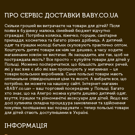
ПРО СЕРВІС ДОСТАВКИ BABY.CO.UA
Скільки грошей ви витрачаєте на товари для дітей? Після
появи в будинку малюка, сімейний бюджет відчутно
страждає. Потрібна коляска, ліжечко, горщик, санітарне
приладдя, косметика та багато різних дрібниць. А дитячий
одяг та іграшки молоді батьки скуповують практично оптом.
Коштують дитячі товари аж ніяк не дешево, а часу ходити
магазинами зовсім не вистачає. Як заощадити, але так, щоб не
постраждала якість? Все просто – купуйте товари для дітей у
Польщі. Можемо посперечатися, що більшість дитячих речей,
які у вас вже є або які вам пропонують у магазинах – це
товари польських виробників. Саме польські товари мають
оптимальне співвідношення ціни та якості. А вибрати все, що
потрібно, ви можете на нашому сайті. Інтернет-магазин
«BABY.co.ua» – ваш торговий посередник у Польщі. Багато
хто знає, що на Алегро можна купити дешево дитячий одяг,
взуття, іграшки та різноманітні аксесуари для дітей. Якщо вас
досі зупиняла складна процедура замовлення та здійснення
покупки, поспішаємо вас порадувати – тепер польські товари
для дітей стають доступнішими в Україні.
ІНФОРМАЦІЯ