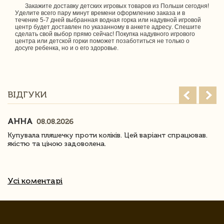
Закажите доставку детских игровых товаров из Польши сегодня!
Уделите всего пару минут времени оформлению заказа и в
течение 5-7 дней выбранная водная горка или надувной игровой
центр будет доставлен по указанному в анкете адресу. Спешите
сделать свой выбор прямо сейчас! Покупка надувного игрового
центра или детской горки поможет позаботиться не только о
досуге ребенка, но и о его здоровье.
ВІДГУКИ
АННА
08.08.2026
Купувала пляшечку проти коліків. Цей варіант спрацював.
якістю та ціною задоволена.
Усі коментарі