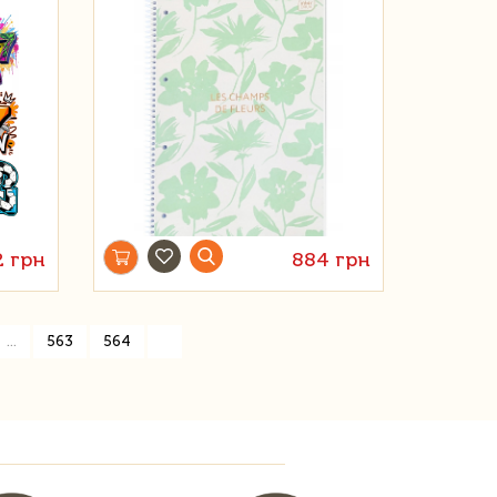
2 грн
884 грн
»
...
563
564