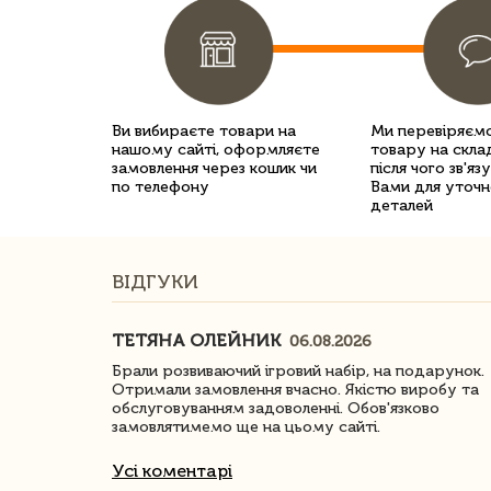
Ви вибираєте товари на
Ми перевіряємо
нашому сайті, оформляєте
товару на склад
замовлення через кошик чи
після чого зв'яз
по телефону
Вами для уточн
деталей
ВІДГУКИ
ТЕТЯНА ОЛЕЙНИК
06.08.2026
ачество
Брали розвиваючий ігровий набір, на подарунок.
Отримали замовлення вчасно. Якістю виробу та
обслуговуванням задоволенні. Обов'язково
замовлятимемо ще на цьому сайті.
Усі коментарі