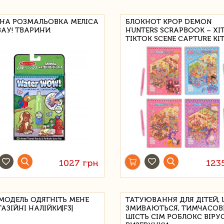
НА РОЗМАЛЬОВКА МЕЛІСА
БЛОКНОТ KPOP DEMON
ВАУ! ТВАРИНИ
HUNTERS SCRAPBOOK – ХІ
TIKTOK SCENE CAPTURE KI
1027 грн
123
МОДЕЛЬ ОДЯГНІТЬ МЕНЕ
ТАТУЮВАННЯ ДЛЯ ДІТЕЙ,
АЗІЙНІ НАЛІЙКИ|F3|
ЗМИВАЮТЬСЯ, ТИМЧАСОВІ
ШІСТЬ СІМ РОБЛОКС ВІРУ