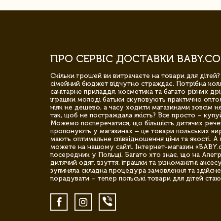
ПРО СЕРВІС ДОСТАВКИ BABY.CO
Скільки грошей ви витрачаєте на товари для дітей?
сімейний бюджет відчутно страждає. Потрібна коля
санітарне приладдя, косметика та багато різних дрі
іграшки молоді батьки скуповують практично опто
ніяк не дешево, а часу ходити магазинами зовсім не
так, щоб не постраждала якість? Все просто – купу
Можемо посперечатися, що більшість дитячих речей,
пропонують у магазинах – це товари польських вир
мають оптимальне співвідношення ціни та якості. А 
можете на нашому сайті. Інтернет-магазин «BABY.
посередник у Польщі. Багато хто знає, що на Але
дитячий одяг, взуття, іграшки та різноманітні аксес
зупиняла складна процедура замовлення та здійсне
порадувати – тепер польські товари для дітей стаю