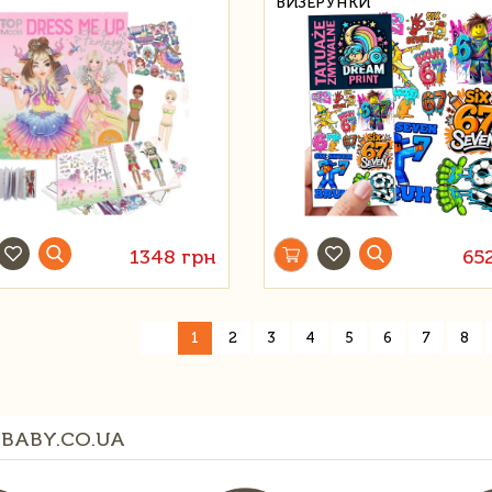
ВИЗЕРУНКИ
1348 грн
65
«
1
2
3
4
5
6
7
8
BABY.CO.UA