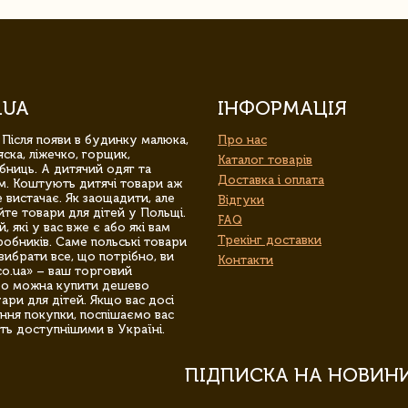
.UA
ІНФОРМАЦІЯ
 Після появи в будинку малюка,
Про нас
ска, ліжечко, горщик,
Каталог товарів
бниць. А дитячий одяг та
Доставка і оплата
м. Коштують дитячі товари аж
 вистачає. Як заощадити, але
Відгуки
йте товари для дітей у Польщі.
FAQ
 які у вас вже є або які вам
Трекінг доставки
обників. Саме польські товари
вибрати все, що потрібно, ви
Контакти
co.ua» – ваш торговий
гро можна купити дешево
уари для дітей. Якщо вас досі
ння покупки, поспішаємо вас
ть доступнішими в Україні.
ПІДПИСКА НА НОВИН