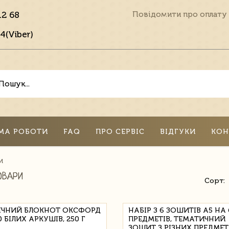
12 68
Повідомити про оплату
4(Viber)
МА РОБОТИ
FAQ
ПРО СЕРВІС
ВІДГУКИ
КОН
И
ОВАРИ
Сорт:
ІЧНИЙ БЛОКНОТ ОКСФОРД
НАБІР З 6 ЗОШИТІВ А5 НА 
0 БІЛИХ АРКУШІВ, 250 Г
ПРЕДМЕТІВ, ТЕМАТИЧНИЙ
ЗОШИТ З РІЗНИХ ПРЕДМЕТ