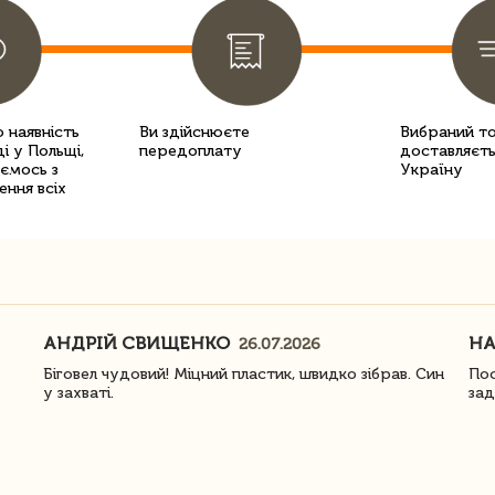
 наявність
Ви здійснюєте
Вибраний т
і у Польщі,
передоплату
доставляєть
уємось з
Україну
ення всіх
АНДРІЙ СВИЩЕНКО
Н
26.07.2026
Біговел чудовий! Міцний пластик, швидко зібрав. Син
Пос
у захваті.
зад