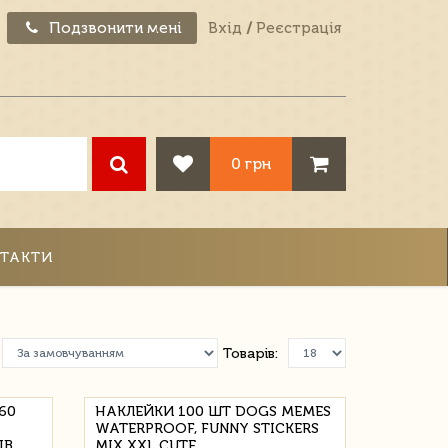
Подзвонити мені
Вхід
/
Реєстрація
0 грн
ТАКТИ
Товарів:
60
НАКЛЕЙКИ 100 ШТ DOGS MEMES
WATERPROOF, FUNNY STICKERS
ІВ
MIX XXL CUTE