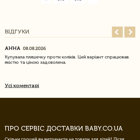
ВІДГУКИ
АННА
08.08.2026
Купувала пляшечку проти коліків. Цей варіант спрацював.
якістю та ціною задоволена.
Усі коментарі
ПРО СЕРВІС ДОСТАВКИ BABY.CO.UA
Скільки грошей ви витрачаєте на товари для дітей? Після