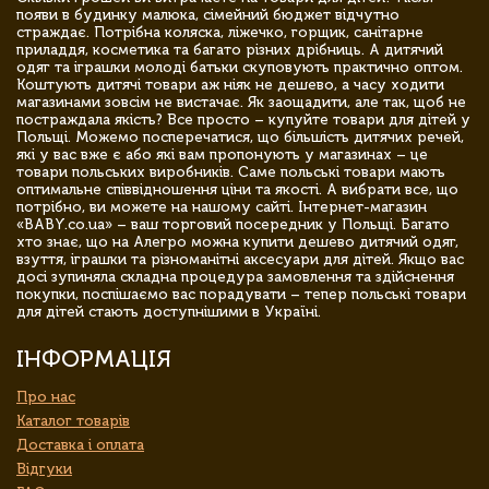
появи в будинку малюка, сімейний бюджет відчутно
страждає. Потрібна коляска, ліжечко, горщик, санітарне
приладдя, косметика та багато різних дрібниць. А дитячий
одяг та іграшки молоді батьки скуповують практично оптом.
Коштують дитячі товари аж ніяк не дешево, а часу ходити
магазинами зовсім не вистачає. Як заощадити, але так, щоб не
постраждала якість? Все просто – купуйте товари для дітей у
Польщі. Можемо посперечатися, що більшість дитячих речей,
які у вас вже є або які вам пропонують у магазинах – це
товари польських виробників. Саме польські товари мають
оптимальне співвідношення ціни та якості. А вибрати все, що
потрібно, ви можете на нашому сайті. Інтернет-магазин
«BABY.co.ua» – ваш торговий посередник у Польщі. Багато
хто знає, що на Алегро можна купити дешево дитячий одяг,
взуття, іграшки та різноманітні аксесуари для дітей. Якщо вас
досі зупиняла складна процедура замовлення та здійснення
покупки, поспішаємо вас порадувати – тепер польські товари
для дітей стають доступнішими в Україні.
ІНФОРМАЦІЯ
Про нас
Каталог товарів
Доставка і оплата
Відгуки