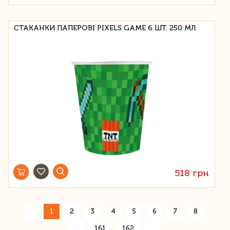
СТАКАНКИ ПАПЕРОВІ PIXELS GAME 6 ШТ. 250 МЛ
518 грн
«
1
2
3
4
5
6
7
8
»
...
161
162