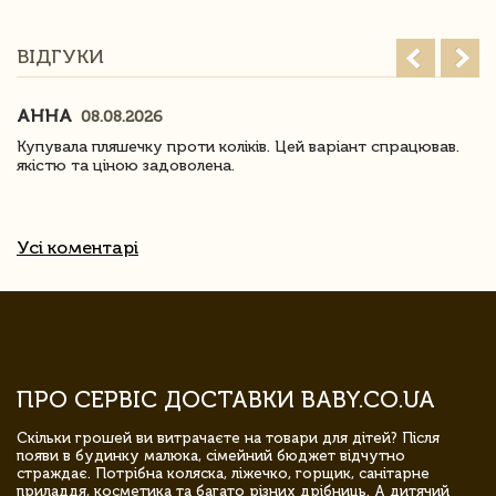
ВІДГУКИ
АННА
08.08.2026
Купувала пляшечку проти коліків. Цей варіант спрацював.
якістю та ціною задоволена.
Усі коментарі
ПРО СЕРВІС ДОСТАВКИ BABY.CO.UA
Скільки грошей ви витрачаєте на товари для дітей? Після
появи в будинку малюка, сімейний бюджет відчутно
страждає. Потрібна коляска, ліжечко, горщик, санітарне
приладдя, косметика та багато різних дрібниць. А дитячий