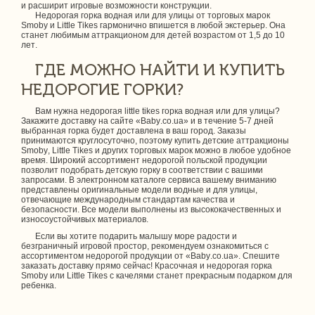
и расширит игровые возможности конструкции.
Недорогая горка водная или для улицы от торговых марок
Smoby и Little Tikes гармонично впишется в любой экстерьер. Она
станет любимым аттракционом для детей возрастом от 1,5 до 10
лет.
ГДЕ МОЖНО НАЙТИ И КУПИТЬ
НЕДОРОГИЕ ГОРКИ?
Вам нужна недорогая little tikes горка водная или для улицы?
Закажите доставку на сайте «Baby.co.ua» и в течение 5-7 дней
выбранная горка будет доставлена в ваш город. Заказы
принимаются круглосуточно, поэтому купить детские аттракционы
Smoby, Little Tikes и других торговых марок можно в любое удобное
время. Широкий ассортимент недорогой польской продукции
позволит подобрать детскую горку в соответствии с вашими
запросами. В электронном каталоге сервиса вашему вниманию
представлены оригинальные модели водные и для улицы,
отвечающие международным стандартам качества и
безопасности. Все модели выполнены из высококачественных и
износоустойчивых материалов.
Если вы хотите подарить малышу море радости и
безграничный игровой простор, рекомендуем ознакомиться с
ассортиментом недорогой продукции от «Baby.co.ua». Спешите
заказать доставку прямо сейчас! Красочная и недорогая горка
Smoby или Little Tikes с качелями станет прекрасным подарком для
ребенка.