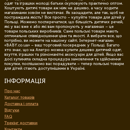
одяг та іграшки молоді батьки скуповують практично оптом.
Коштують дитячі товари аж ніяк не дешево, а часу ходити
магазинами зовсім не вистачає. Як заощадити, але так, щоб не
постраждала якість? Все просто – купуйте товари для дітей у
Польщі. Можемо посперечатися, що більшість дитячих речей,
які у вас вже є або які вам пропонують у магазинах – це
товари польських виробників. Саме польські товари мають
оптимальне співвідношення ціни та якості. А вибрати все, що
потрібно, ви можете на нашому сайті. Інтернет-магазин
«BABY.co.ua» – ваш торговий посередник у Польщі. Багато
хто знає, що на Алегро можна купити дешево дитячий одяг,
взуття, іграшки та різноманітні аксесуари для дітей. Якщо вас
досі зупиняла складна процедура замовлення та здійснення
покупки, поспішаємо вас порадувати – тепер польські товари
для дітей стають доступнішими в Україні.
ІНФОРМАЦІЯ
Про нас
Каталог товарів
Доставка і оплата
Відгуки
FAQ
Трекінг доставки
Контакти