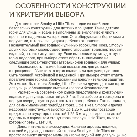
ОСОБЕННОСТИ КОНСТРУКЦИИ
И КРИТЕРИИ ВЫБОРА
Детские горки Smoby и Little Tikes – одни из наиболее
безопасных конструкций для детских площадок. Такие детские
горки для улицы и водные выполнены из экологически чистых,
прочных и надежных материалов. Они оборудованы бортиками и
поручнями, которые защищают ребенка от падения.
Незначительный вес водных и уличных горок Little Tikes, Smoby и
других торговых марок существенно упрощает транспортировку
изделий, а также их установку. Если вы решили купить детскую
горку недорого, при выборе стоит обратить внимание на
следующие характеристики аттракционов водных и для улицы:
· Безопасность – важнейший показатель для детских
аттракционов. Учтите, что горка водная или для улицы должна
быть прочной, устойчивой и надежной. При выборе стоит отдать
предпочтение горкам, оборудованным дополнительной защитой.
Это может быть горка Smoby, Little Tikes или другие детские горки
для улицы, обладающие высоким классом безопасности.
· Размер – на современном рынке представлены конструкции
водные и для улицы высотой до 3,4 м. При выборе аттракциона в
первую очередь нужно учитывать возраст ребенка. Так, например,
для самых маленьких подойдет горка Little Tikes, Smoby и другая
недорогая конструкция высотой до 1,25 м. Деткам постарше
придется по вкусу горка высотой 1,25-3 м, а для взрослых детей
идеальным вариантом станут горки smoby и Little Tikes, высота
которых превышает 3 м.
· Дополнительные аксессуары. Наличие игровых домиков,
качелей и других дополнений к горкам Smoby и Little Tikes не
просто повысит интерес малыша к горке водной или для улицы, но