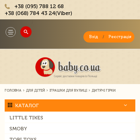
+38 (095) 788 12 68
+38 (068) 784 43 24(Viber)
;
Toggle
navigation
Вхід
/
Реєстрація
ГОЛОВНА
ДЛЯ ДІТЕЙ
ІГРАШКИ ДЛЯ ВУЛИЦІ
ДИТЯЧІ ГІРКИ
КАТАЛОГ
LITTLE TIKES
SMOBY
TOBI TOYS