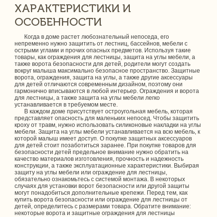
ХАРАКТЕРИСТИКИ И
ОСОБЕННОСТИ
Когда в доме растет любознательный непоседа, его
непременно нужно защитить от лестниц, бассейнов, мебели с
острыми углами и прочих опасных предметов. Используя такие
товары, как ограждения для лестницы, защита на углы мебели, а
также ворота безопасности для детей, родители могут создать
вокруг малыша максимально безопасное пространство. Защитные
ворота, ограждения, защита на углы, а также другие аксессуары
для детей отличаются современным дизайном, поэтому они
гармонично вписываются в любой интерьер. Ограждения и ворота
для лестницы, а также защита на углы мебели легко
устанавливается в требуемом месте.
В каждом доме присутствует остроугольная мебель, которая
представляет опасность для маленьких непосед. Чтобы защитить
кроху от травм, нужно использовать силиконовые накладки на углы
мебели. Защита на углы мебели устанавливается на всю мебель, к
которой малыш имеет доступ. О покупке защитных аксессуаров
для детей стоит позаботиться заранее. При покупке товаров для
безопасности детей предельное внимание нужно обратить на
качество материалов изготовления, прочность и надежность
конструкции, а также эксплуатационные характеристики. Выбирая
защиту на углы мебели или ограждение для лестницы,
обязательно ознакомьтесь с системой монтажа. В некоторых
случаях для установки ворот безопасности или другой защиты
могут понадобиться дополнительные крепежи. Перед тем, как
купить ворота безопасности или ограждение для лестницы от
детей, определитесь с размерами товара. Обратите внимание:
некоторые ворота и защитные ограждения для лестницы