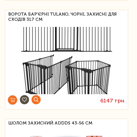
ВОРОТА БАР'ЄРНІ TULANO, ЧОРНІ, ЗАХИСНІ ДЛЯ
СХОДІВ 317 СМ
6147 грн
ШОЛОМ ЗАХИСНИЙ ADDDS 43-56 СМ