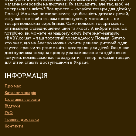
магазинами зовсім не вистачає. Як заощадити, але так, щоб не
постраждала якість? Все просто – купуйте товари для дітей у
Польщі. Можемо посперечатися, що більшість дитячих речей,
які у вас вже є або які вам пропонують у магазинах – це
товари польських виробників. Саме польські товари мають
оптимальне співвідношення ціни та якості. А вибрати все, що
потрібно, ви можете на нашому сайті. Інтернет-магазин
«BABY.co.ua» – ваш торговий посередник у Польщі. Багато
хто знає, що на Алегро можна купити дешево дитячий одяг,
взуття, іграшки та різноманітні аксесуари для дітей. Якщо вас
досі зупиняла складна процедура замовлення та здійснення
покупки, поспішаємо вас порадувати – тепер польські товари
для дітей стають доступнішими в Україні.
ІНФОРМАЦІЯ
Про нас
Каталог товарів
Доставка і оплата
Відгуки
FAQ
Трекінг доставки
Контакти