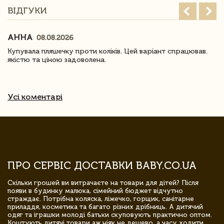
ВІДГУКИ
АННА
08.08.2026
Купувала пляшечку проти коліків. Цей варіант спрацював.
якістю та ціною задоволена.
Усі коментарі
ПРО СЕРВІС ДОСТАВКИ BABY.CO.UA
Скільки грошей ви витрачаєте на товари для дітей? Після
появи в будинку малюка, сімейний бюджет відчутно
страждає. Потрібна коляска, ліжечко, горщик, санітарне
приладдя, косметика та багато різних дрібниць. А дитячий
одяг та іграшки молоді батьки скуповують практично оптом.
Коштують дитячі товари аж ніяк не дешево, а часу ходити