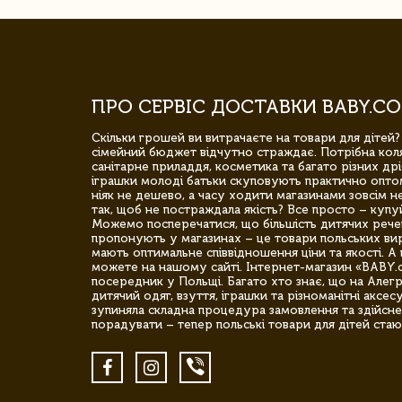
ПРО СЕРВІС ДОСТАВКИ BABY.CO
Скільки грошей ви витрачаєте на товари для дітей?
сімейний бюджет відчутно страждає. Потрібна коля
санітарне приладдя, косметика та багато різних дрі
іграшки молоді батьки скуповують практично опто
ніяк не дешево, а часу ходити магазинами зовсім не
так, щоб не постраждала якість? Все просто – купу
Можемо посперечатися, що більшість дитячих речей,
пропонують у магазинах – це товари польських вир
мають оптимальне співвідношення ціни та якості. А 
можете на нашому сайті. Інтернет-магазин «BABY.
посередник у Польщі. Багато хто знає, що на Але
дитячий одяг, взуття, іграшки та різноманітні аксес
зупиняла складна процедура замовлення та здійсне
порадувати – тепер польські товари для дітей стаю