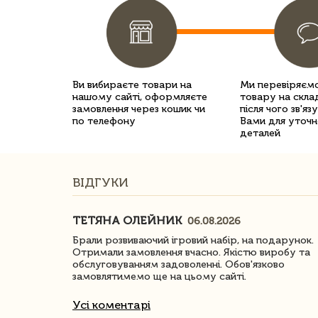
Ви вибираєте товари на
Ми перевіряємо
нашому сайті, оформляєте
товару на склад
замовлення через кошик чи
після чого зв'яз
по телефону
Вами для уточн
деталей
ВІДГУКИ
ТЕТЯНА ОЛЕЙНИК
06.08.2026
ачество
Брали розвиваючий ігровий набір, на подарунок.
Отримали замовлення вчасно. Якістю виробу та
обслуговуванням задоволенні. Обов'язково
замовлятимемо ще на цьому сайті.
Усі коментарі