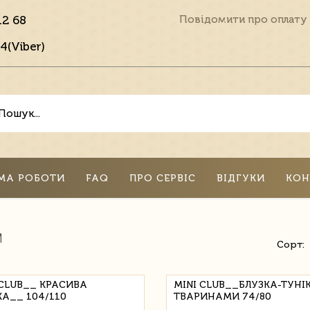
12 68
Повідомити про оплату
4(Viber)
МА РОБОТИ
FAQ
ПРО СЕРВІС
ВІДГУКИ
КОН
И
Сорт:
 CLUB__ КРАСИВА
MINI CLUB__БЛУЗКА-ТУНІК
КА__ 104/110
ТВАРИНАМИ 74/80