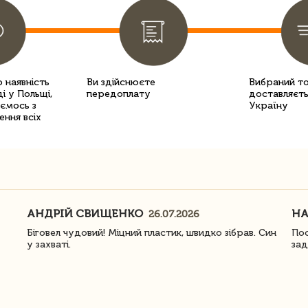
 наявність
Ви здійснюєте
Вибраний т
і у Польщі,
передоплату
доставляєть
уємось з
Україну
ення всіх
АНДРІЙ СВИЩЕНКО
Н
26.07.2026
Біговел чудовий! Міцний пластик, швидко зібрав. Син
Пос
у захваті.
зад