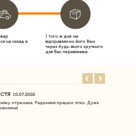
овар
І того ж дня ми
ся на склад в
відправляємо його Вам
через будь-якого зручного
для Вас перевізника
АСТЯ
ПОГОРЕЛО
10.07.2026
илку отримала. Радіоняня працює чітко. Дуже
Отримали віз
оволена!
Доставка з 
завжди була 