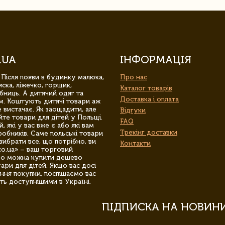
.UA
ІНФОРМАЦІЯ
 Після появи в будинку малюка,
Про нас
ска, ліжечко, горщик,
Каталог товарів
бниць. А дитячий одяг та
Доставка і оплата
м. Коштують дитячі товари аж
 вистачає. Як заощадити, але
Відгуки
йте товари для дітей у Польщі.
FAQ
 які у вас вже є або які вам
Трекінг доставки
обників. Саме польські товари
вибрати все, що потрібно, ви
Контакти
co.ua» – ваш торговий
гро можна купити дешево
уари для дітей. Якщо вас досі
ння покупки, поспішаємо вас
ть доступнішими в Україні.
ПІДПИСКА НА НОВИН