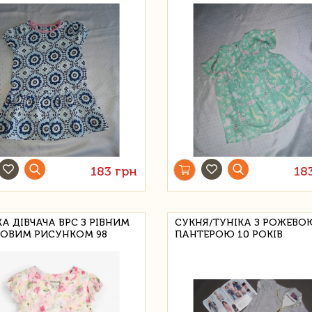
183 грн
18
КА ДІВЧАЧА BPC З РІВНИМ
СУКНЯ/ТУНІКА З РОЖЕВО
КОВИМ РИСУНКОМ 98
ПАНТЕРОЮ 10 РОКІВ