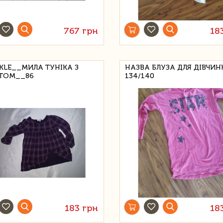
767 грн
18
KLE__МИЛА ТУНІКА З
НАЗВА БЛУЗА ДЛЯ ДІВЧИН
ТОМ__86
134/140
183 грн
18