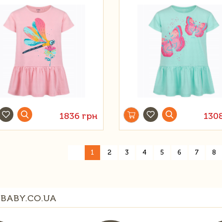
1836 грн
130
«
1
2
3
4
5
6
7
8
BABY.CO.UA