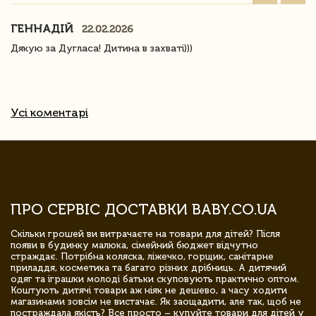
ГЕННАДІЙ
22.02.2026
Дякую за Дугласа! Дитина в захваті)))
Усі коментарі
ПРО СЕРВІС ДОСТАВКИ BABY.CO.UA
Скільки грошей ви витрачаєте на товари для дітей? Після
появи в будинку малюка, сімейний бюджет відчутно
страждає. Потрібна коляска, ліжечко, горщик, санітарне
приладдя, косметика та багато різних дрібниць. А дитячий
одяг та іграшки молоді батьки скуповують практично оптом.
Коштують дитячі товари аж ніяк не дешево, а часу ходити
магазинами зовсім не вистачає. Як заощадити, але так, щоб не
постраждала якість? Все просто – купуйте товари для дітей у