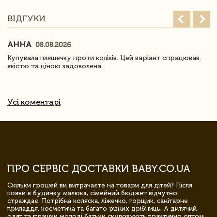
ВІДГУКИ
АННА
08.08.2026
Купувала пляшечку проти коліків. Цей варіант спрацював.
якістю та ціною задоволена.
Усі коментарі
ПРО СЕРВІС ДОСТАВКИ BABY.CO.UA
Скільки грошей ви витрачаєте на товари для дітей? Після
появи в будинку малюка, сімейний бюджет відчутно
страждає. Потрібна коляска, ліжечко, горщик, санітарне
приладдя, косметика та багато різних дрібниць. А дитячий
одяг та іграшки молоді батьки скуповують практично оптом.