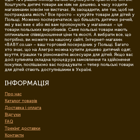
Коштують дитячі товари аж ніяк не дешево, а часу ходити
магазинами зовсім не вистачає. Як заощадити, але так, щоб не
постраждала якість? Все просто – купуйте товари для дітей у
Польщі. Можемо посперечатися, що більшість дитячих речей,
які у вас вже є або які вам пропонують у магазинах – це
товари польських виробників. Саме польські товари мають
оптимальне співвідношення ціни та якості. А вибрати все, що
потрібно, ви можете на нашому сайті. Інтернет-магазин
«BABY.co.ua» – ваш торговий посередник у Польщі. Багато
хто знає, що на Алегро можна купити дешево дитячий одяг,
взуття, іграшки та різноманітні аксесуари для дітей. Якщо вас
досі зупиняла складна процедура замовлення та здійснення
покупки, поспішаємо вас порадувати – тепер польські товари
для дітей стають доступнішими в Україні.
ІНФОРМАЦІЯ
Про нас
Каталог товарів
Доставка і оплата
Відгуки
FAQ
Трекінг доставки
Контакти