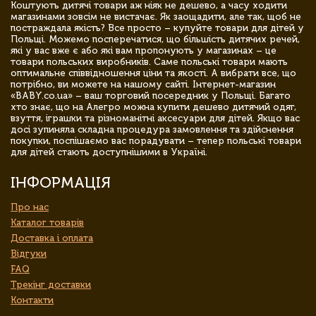
Коштують дитячі товари аж ніяк не дешево, а часу ходити
магазинами зовсім не вистачає. Як заощадити, але так, щоб не
постраждала якість? Все просто – купуйте товари для дітей у
Польщі. Можемо посперечатися, що більшість дитячих речей,
які у вас вже є або які вам пропонують у магазинах – це
товари польських виробників. Саме польські товари мають
оптимальне співвідношення ціни та якості. А вибрати все, що
потрібно, ви можете на нашому сайті. Інтернет-магазин
«BABY.co.ua» – ваш торговий посередник у Польщі. Багато
хто знає, що на Алегро можна купити дешево дитячий одяг,
взуття, іграшки та різноманітні аксесуари для дітей. Якщо вас
досі зупиняла складна процедура замовлення та здійснення
покупки, поспішаємо вас порадувати – тепер польські товари
для дітей стають доступнішими в Україні.
ІНФОРМАЦІЯ
Про нас
Каталог товарів
Доставка і оплата
Відгуки
FAQ
Трекінг доставки
Контакти