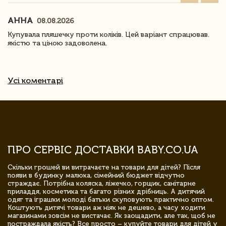
АННА
08.08.2026
Купувала пляшечку проти коліків. Цей варіант спрацював.
якістю та ціною задоволена.
Усі коментарі
ПРО СЕРВІС ДОСТАВКИ BABY.CO.UA
Скільки грошей ви витрачаєте на товари для дітей? Після
появи в будинку малюка, сімейний бюджет відчутно
страждає. Потрібна коляска, ліжечко, горщик, санітарне
приладдя, косметика та багато різних дрібниць. А дитячий
одяг та іграшки молоді батьки скуповують практично оптом.
Коштують дитячі товари аж ніяк не дешево, а часу ходити
магазинами зовсім не вистачає. Як заощадити, але так, щоб не
постраждала якість? Все просто – купуйте товари для дітей у