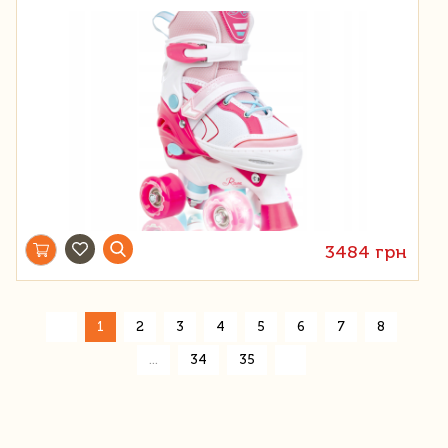
3484 грн
«
1
2
3
4
5
6
7
8
»
...
34
35