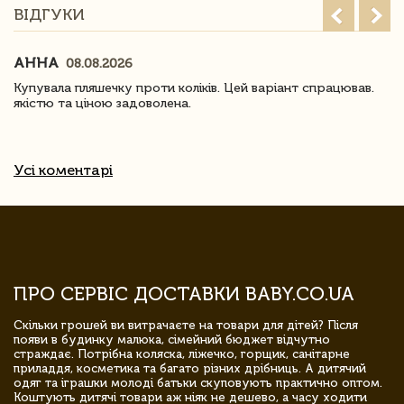
ВІДГУКИ
АННА
08.08.2026
Купувала пляшечку проти коліків. Цей варіант спрацював.
якістю та ціною задоволена.
Усі коментарі
ПРО СЕРВІС ДОСТАВКИ BABY.CO.UA
Скільки грошей ви витрачаєте на товари для дітей? Після
появи в будинку малюка, сімейний бюджет відчутно
страждає. Потрібна коляска, ліжечко, горщик, санітарне
приладдя, косметика та багато різних дрібниць. А дитячий
одяг та іграшки молоді батьки скуповують практично оптом.
Коштують дитячі товари аж ніяк не дешево, а часу ходити