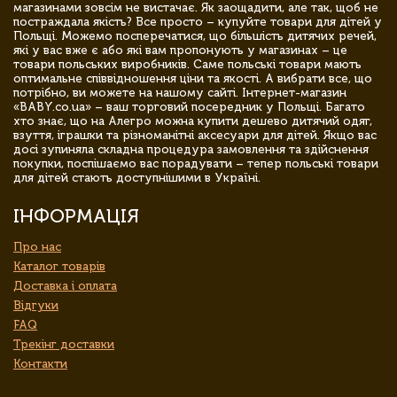
магазинами зовсім не вистачає. Як заощадити, але так, щоб не
постраждала якість? Все просто – купуйте товари для дітей у
Польщі. Можемо посперечатися, що більшість дитячих речей,
які у вас вже є або які вам пропонують у магазинах – це
товари польських виробників. Саме польські товари мають
оптимальне співвідношення ціни та якості. А вибрати все, що
потрібно, ви можете на нашому сайті. Інтернет-магазин
«BABY.co.ua» – ваш торговий посередник у Польщі. Багато
хто знає, що на Алегро можна купити дешево дитячий одяг,
взуття, іграшки та різноманітні аксесуари для дітей. Якщо вас
досі зупиняла складна процедура замовлення та здійснення
покупки, поспішаємо вас порадувати – тепер польські товари
для дітей стають доступнішими в Україні.
ІНФОРМАЦІЯ
Про нас
Каталог товарів
Доставка і оплата
Відгуки
FAQ
Трекінг доставки
Контакти