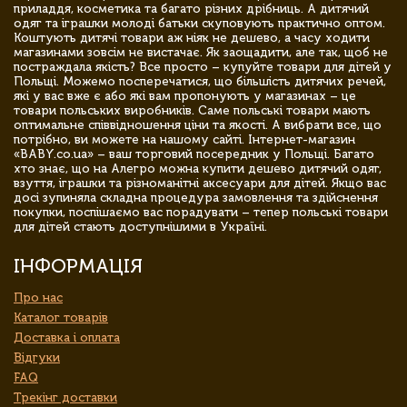
приладдя, косметика та багато різних дрібниць. А дитячий
одяг та іграшки молоді батьки скуповують практично оптом.
Коштують дитячі товари аж ніяк не дешево, а часу ходити
магазинами зовсім не вистачає. Як заощадити, але так, щоб не
постраждала якість? Все просто – купуйте товари для дітей у
Польщі. Можемо посперечатися, що більшість дитячих речей,
які у вас вже є або які вам пропонують у магазинах – це
товари польських виробників. Саме польські товари мають
оптимальне співвідношення ціни та якості. А вибрати все, що
потрібно, ви можете на нашому сайті. Інтернет-магазин
«BABY.co.ua» – ваш торговий посередник у Польщі. Багато
хто знає, що на Алегро можна купити дешево дитячий одяг,
взуття, іграшки та різноманітні аксесуари для дітей. Якщо вас
досі зупиняла складна процедура замовлення та здійснення
покупки, поспішаємо вас порадувати – тепер польські товари
для дітей стають доступнішими в Україні.
ІНФОРМАЦІЯ
Про нас
Каталог товарів
Доставка і оплата
Відгуки
FAQ
Трекінг доставки