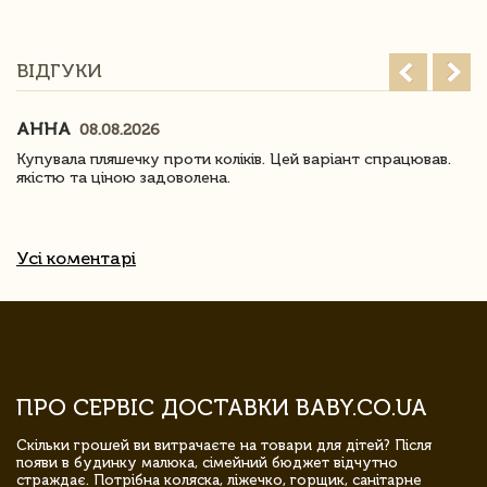
ВІДГУКИ
АННА
08.08.2026
Купувала пляшечку проти коліків. Цей варіант спрацював.
якістю та ціною задоволена.
Усі коментарі
ПРО СЕРВІС ДОСТАВКИ BABY.CO.UA
Скільки грошей ви витрачаєте на товари для дітей? Після
появи в будинку малюка, сімейний бюджет відчутно
страждає. Потрібна коляска, ліжечко, горщик, санітарне