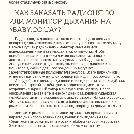
более стабильную связь с крохой.
КАК ЗАКАЗАТЬ РАДИОНЯНЮ
ИЛИ МОНИТОР ДЫХАНИЯ НА
«BABY.CO.UA»?
Радионяни, видеоняни, а также мониторы дыхания для
новорожденных завоевали широкую популярность по всему миру.
Сегодня купить радионяню и монитор дыхания для
новорожденных мечтает каждая вторая мамочка. Чтобы
приобрести радионяню или другой полезное устройство,
достаточно воспользоваться услугами службы доставки
«Baby.co.ua». Заказать доставку видеоняни, радионяни или
монитора дыхания для новорожденных могут все
зарегистрированные пользователи ресурса. Всего пару кликов
отделяет вас от покупки электронной няни для новорожденного.
Для удобства поиска радионяни или видеоняни воспользуйтесь
поисковой строкой. Чтобы купить радионяню, достаточно
отправить выбранный товар в виртуальную корзину. После
оформления заказа в течение 5-7 дней радионяню курьерская
служба доставит по указанному в анкете адресу. На сайте сервиса
«Baby.co.ua» представлены сертифицированные видеоняни и
радионяни, безопасность которых подтверждена документально.
Закажите радионяню или монитор дыхания прямо сейчас! С
первого дня использования радионяни или видеоняни вы
убедитесь в высокой практичности и эффективности устройства.
Электронная няня станет вашим любимым гаджетом.