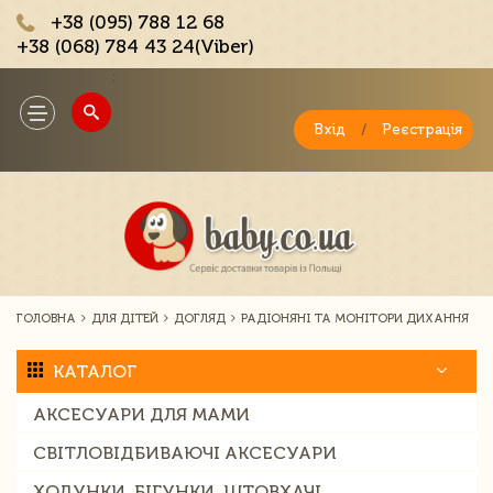
+38 (095) 788 12 68
+38 (068) 784 43 24(Viber)
;
Toggle
navigation
Вхід
/
Реєстрація
ГОЛОВНА
ДЛЯ ДІТЕЙ
ДОГЛЯД
РАДІОНЯНІ ТА МОНІТОРИ ДИХАННЯ
КАТАЛОГ
АКСЕСУАРИ ДЛЯ МАМИ
СВІТЛОВІДБИВАЮЧІ АКСЕСУАРИ
ХОДУНКИ, БІГУНКИ, ШТОВХАЧІ