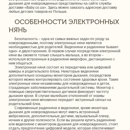
дыхания для новорожденных представлены на сайте службы
доставки «Baby.co.ua». Здесь можно заказать адресную доставку
любых детских товаров из Польши.
ОСОБЕННОСТИ ЭЛЕКТРОННЫХ
НЯНЬ
Безопасность – одна из самых важных задач по уходу за
новорожденными, поэтому электронные няни являются
необходимостью для родителей. Видеоняни и радионяни бывают
одно- и двухсторонние. В первом случае посредством электронной
няни вы сможете только слышать малыша, а во втором –
используя встроенные в радионяню микрофон, дистанционно с
ним общаться.
Электронная няня состоит из передатчика или цифровой
камеры и родительского блока. Некоторые видеоняни
дополнительно оснащены монитором дыхания, посредством
которого можно контролировать состояние здоровья крохи. Такие
электронные няни незаменимы для новорожденных и деток,
страдающих заболеваниями дыхательной системы. Монитор с
помощью сверхчувствительных датчиков фиксирует частоту
дыхания крохи. В случае малейших отклонений от нормы
электронная няня мгновенно передает экстренный сигнал на
родительский блок.
Современные радионяни и видеоняни, кроме монитора
дыхания для новорожденных могут иметь встроенный
виброзвонок, дополнительные датчики, музыкальный плеер,
ночник и другие полезности. Если вы решили купить радионяню
или видеоняню с монитором дыхания для новорожденного, стоит
отдать предпочтение цифровой модели, которая обеспечивает