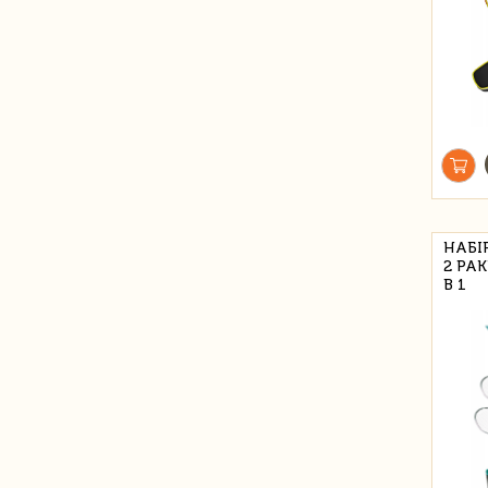
НАБІ
2 РАК
В 1