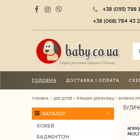
+38 (095) 788 
+38 (068) 784 43 2
ГОЛОВНА
ДОСТАВКА І ОПЛАТА
СХЕ
ГОЛОВНА
ДЛЯ ДІТЕЙ
ІГРАШКИ ДЛЯ ВУЛИЦІ
ВУЛИЧНІ ІГ
ВУЛИЧН
КАТАЛОГ
ХОКЕЙ
М'ЯК
MOLI
БАДМІНТОН