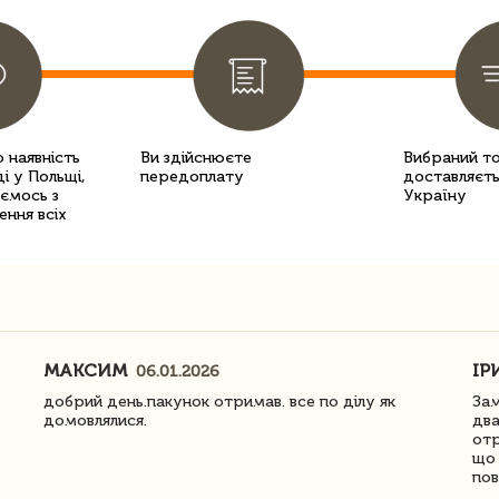
 наявність
Ви здійснюєте
Вибраний т
і у Польщі,
передоплату
доставляєть
уємось з
Україну
ення всіх
МАКСИМ
ІР
06.01.2026
добрий день.пакунок отримав. все по ділу як
Зам
домовлялися.
два
отр
що 
пов