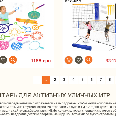
57
КРИШКА
1188 грн
324
«
1
2
3
4
5
6
7
8
ТАРЬ ДЛЯ АКТИВНЫХ УЛИЧНЫХ ИГР
вою очередь негативно отражается на их здоровье. Чтобы компенсировать не
грам, таким как футбол, стрельба стрелами из лука и т.д. Сегодня купить инве
ример, на сайте службы доставки «Baby.co.ua», которая специализируется в
аказать недорогие детские спортивные игрушки, в том числе лук со стрелами,