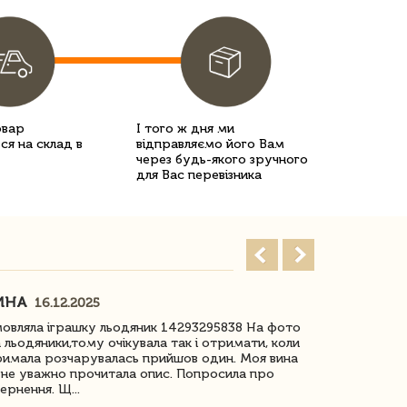
овар
І того ж дня ми
ся на склад в
відправляємо його Вам
через будь-якого зручного
для Вас перевізника
ИНА
ІРИНА БІ
16.12.2025
овляла іграшку льодяник 14293295838 На фото
Дякую за до
 льодяники,тому очікувала так і отримати, коли
незрячоі дів
имала розчарувалась прийшов один. Моя вина
Дуже задово
не уважно прочитала опис. Попросила про
ернення. Щ...