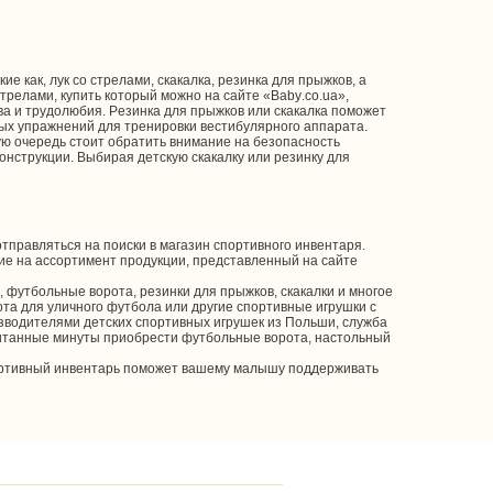
 как, лук со стрелами, скакалка, резинка для прыжков, а
релами, купить который можно на сайте «Baby.co.ua»,
ва и трудолюбия. Резинка для прыжков или скакалка поможет
ных упражнений для тренировки вестибулярного аппарата.
вую очередь стоит обратить внимание на безопасность
онструкции. Выбирая детскую скакалку или резинку для
тправляться на поиски в магазин спортивного инвентаря.
ние на ассортимент продукции, представленный на сайте
, футбольные ворота, резинки для прыжков, скакалки и многое
рота для уличного футбола или другие спортивные игрушки с
изводителями детских спортивных игрушек из Польши, служба
считанные минуты приобрести футбольные ворота, настольный
спортивный инвентарь поможет вашему малышу поддерживать