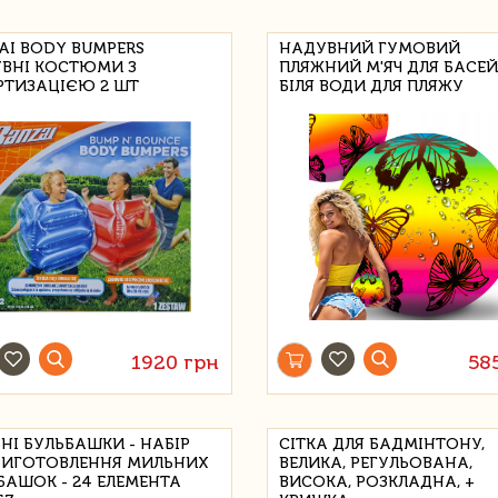
AI BODY BUMPERS
НАДУВНИЙ ГУМОВИЙ
ВНІ КОСТЮМИ З
ПЛЯЖНИЙ М'ЯЧ ДЛЯ БАСЕ
ТИЗАЦІЄЮ 2 ШТ
БІЛЯ ВОДИ ДЛЯ ПЛЯЖУ
1920 грн
58
НІ БУЛЬБАШКИ - НАБІР
СІТКА ДЛЯ БАДМІНТОНУ,
ВИГОТОВЛЕННЯ МИЛЬНИХ
ВЕЛИКА, РЕГУЛЬОВАНА,
БАШОК - 24 ЕЛЕМЕНТА
ВИСОКА, РОЗКЛАДНА, +