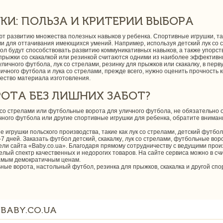
И: ПОЛЬЗА И КРИТЕРИИ ВЫБОРА
 развитию множества полезных навыков у ребенка. Спортивные игрушки, такие
для оттачивания имеющихся умений. Например, используя детский лук со ст
бол будут способствовать развитию коммуникативных навыков, а также упорст
 прыжки со скакалкой или резинкой считаются одними из наиболее эффектив
ичного футбола, лук со стрелами, резинку для прыжков или скакалку, в пер
ичного футбола и лука со стрелами, прежде всего, нужно оценить прочность к
чество материала изготовления.
ОТА БЕЗ ЛИШНИХ ЗАБОТ?
 со стрелами или футбольные ворота для уличного футбола, не обязательно о
ичного футбола или другие спортивные игрушки для ребенка, обратите внима
 игрушки польского производства, такие как лук со стрелами, детский футбол
-7 дней. Заказать футбол детский, скакалку, лук со стрелами, футбольные во
ели сайта «Baby.co.ua». Благодаря прямому сотрудничеству с ведущими про
лый спектр качественных и недорогих товаров. На сайте сервиса можно в 
 самым демократичным ценам.
ьные ворота, настольный футбол, резинка для прыжков, скакалка и другой 
BABY.CO.UA