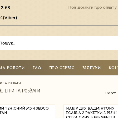
12 68
Повідомити про оплату
4(Viber)
МА РОБОТИ
FAQ
ПРО СЕРВІС
ВІДГУКИ
КОН
РИ ТА РОЗВАГИ
І ІГРИ ТА РОЗВАГИ
Сорт:
ИЙ ТЕНІСНИЙ М'ЯЧ SEDCO
НАБІР ДЛЯ БАДМІНТОНУ
TAN
ECARLA 2 РАКЕТКИ 2 РІЗНІ
СІТКА СИНЯ 5 ЕЛЕМЕНТІВ