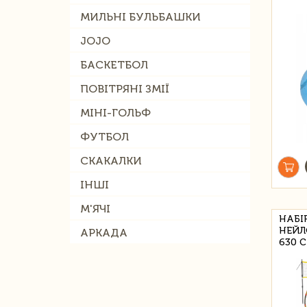
МИЛЬНІ БУЛЬБАШКИ
JOJO
БАСКЕТБОЛ
ПОВІТРЯНІ ЗМІЇ
МІНІ-ГОЛЬФ
ФУТБОЛ
СКАКАЛКИ
ІНШІ
М'ЯЧІ
НАБІР
НЕЙЛ
АРКАДА
630 