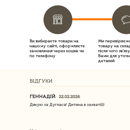
Ви вибираєте товари на
Ми перевіряємо
нашому сайті, оформляєте
товару на склад
замовлення через кошик чи
після чого зв'яз
по телефону
Вами для уточн
деталей
ВІДГУКИ
ГЕННАДІЙ
22.02.2026
ачество
Дякую за Дугласа! Дитина в захваті)))