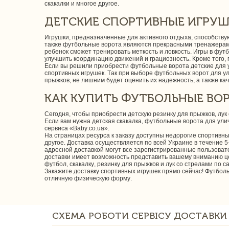
скакалки и многое другое.
ДЕТСКИЕ СПОРТИВНЫЕ ИГРУШК
Игрушки, предназначенные для активного отдыха, способствуют
также футбольные ворота являются прекрасными тренажерами 
ребенок сможет тренировать меткость и ловкость. Игры в фут
улучшить координацию движений и грациозность. Кроме того,
Если вы решили приобрести футбольные ворота детские для ул
спортивных игрушек. Так при выборе футбольных ворот для ул
прыжков, не лишним будет оценить их надежность, а также ка
КАК КУПИТЬ ФУТБОЛЬНЫЕ ВОР
Сегодня, чтобы приобрести детскую резинку для прыжков, лук
Если вам нужна детская скакалка, футбольные ворота для ул
сервиса «Baby.co.ua».
На страницах ресурса к заказу доступны недорогие спортивные
другое. Доставка осуществляется по всей Украине в течение 5
адресной доставкой могут все зарегистрированные пользоват
доставки имеет возможность представить вашему вниманию це
футбол, скакалку, резинку для прыжков и лук со стрелами по
Закажите доставку спортивных игрушек прямо сейчас! Футбол
отличную физическую форму.
СХЕМА РОБОТИ СЕРВІСУ ДОСТАВКИ 