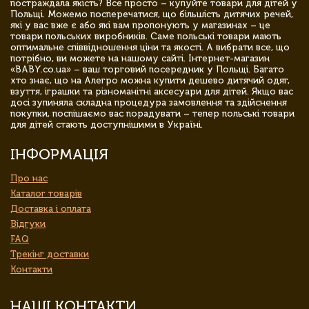
постраждала якість? Все просто – купуйте товари для дітей у
Польщі. Можемо посперечатися, що більшість дитячих речей,
які у вас вже є або які вам пропонують у магазинах – це
товари польських виробників. Саме польські товари мають
оптимальне співвідношення ціни та якості. А вибрати все, що
потрібно, ви можете на нашому сайті. Інтернет-магазин
«BABY.co.ua» – ваш торговий посередник у Польщі. Багато
хто знає, що на Алегро можна купити дешево дитячий одяг,
взуття, іграшки та різноманітні аксесуари для дітей. Якщо вас
досі зупиняла складна процедура замовлення та здійснення
покупки, поспішаємо вас порадувати – тепер польські товари
для дітей стають доступнішими в Україні.
ІНФОРМАЦІЯ
Про нас
Каталог товарів
Доставка і оплата
Відгуки
FAQ
Трекінг доставки
Контакти
НАШІ КОНТАКТИ