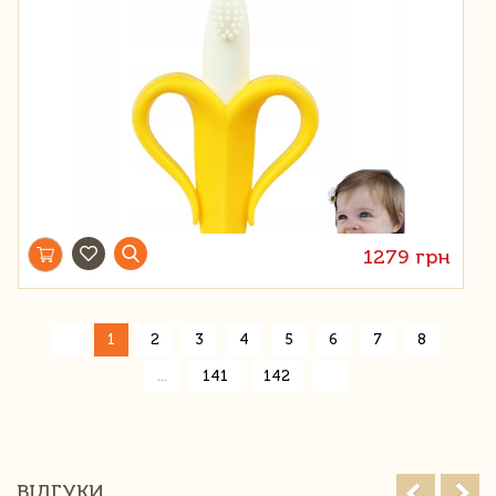
1279 грн
«
1
2
3
4
5
6
7
8
»
...
141
142
ВІДГУКИ