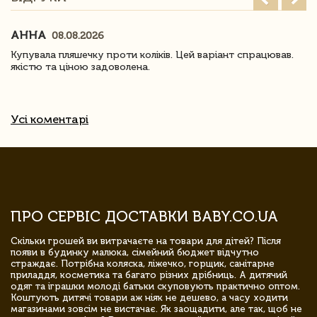
АННА
08.08.2026
Купувала пляшечку проти коліків. Цей варіант спрацював.
якістю та ціною задоволена.
Усі коментарі
ПРО СЕРВІС ДОСТАВКИ BABY.CO.UA
Скільки грошей ви витрачаєте на товари для дітей? Після
появи в будинку малюка, сімейний бюджет відчутно
страждає. Потрібна коляска, ліжечко, горщик, санітарне
приладдя, косметика та багато різних дрібниць. А дитячий
одяг та іграшки молоді батьки скуповують практично оптом.
Коштують дитячі товари аж ніяк не дешево, а часу ходити
магазинами зовсім не вистачає. Як заощадити, але так, щоб не