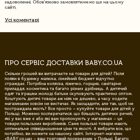
задоволенні. Обов'язково замовлятимемо ще на цьому
сайті.
Усі коментарі
ПРО СЕРВІС ДОСТАВКИ BABY.CO.UA
Скільки грошей ви витрачаєте на товари для дітей? Після
появи в будинку малюка, сімейний бюджет відчутно
страждає. Потрібна коляска, ліжечко, горщик, санітарне
приладдя, косметика та багато різних дрібниць. А дитячий
одяг та іграшки молоді батьки скуповують практично оптом.
Коштують дитячі товари аж ніяк не дешево, а часу ходити
магазинами зовсім не вистачає. Як заощадити, але так, щоб не
постраждала якість? Все просто – купуйте товари для дітей у
Польщі. Можемо посперечатися, що більшість дитячих речей,
які у вас вже є або які вам пропонують у магазинах – це
товари польських виробників. Саме польські товари мають
оптимальне співвідношення ціни та якості. А вибрати все, що
потрібно, ви можете на нашому сайті. Інтернет-магазин
«BABY.co.ua» – ваш торговий посередник у Польщі. Багато