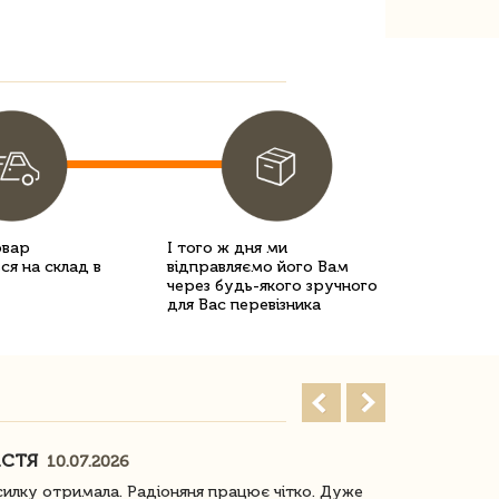
овар
І того ж дня ми
ся на склад в
відправляємо його Вам
через будь-якого зручного
для Вас перевізника
АСТЯ
ПОГОРЕЛО
10.07.2026
илку отримала. Радіоняня працює чітко. Дуже
Отримали віз