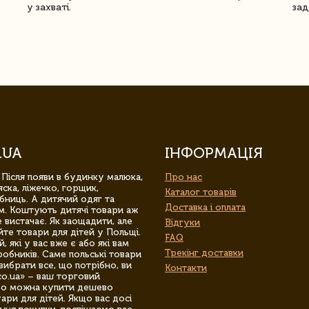
у захваті.
зад
.UA
ІНФОРМАЦІЯ
 Після появи в будинку малюка,
Про нас
ска, ліжечко, горщик,
Каталог товарів
бниць. А дитячий одяг та
Доставка і оплата
м. Коштують дитячі товари аж
 вистачає. Як заощадити, але
Відгуки
йте товари для дітей у Польщі.
FAQ
 які у вас вже є або які вам
Трекінг доставки
обників. Саме польські товари
вибрати все, що потрібно, ви
Контакти
co.ua» – ваш торговий
гро можна купити дешево
уари для дітей. Якщо вас досі