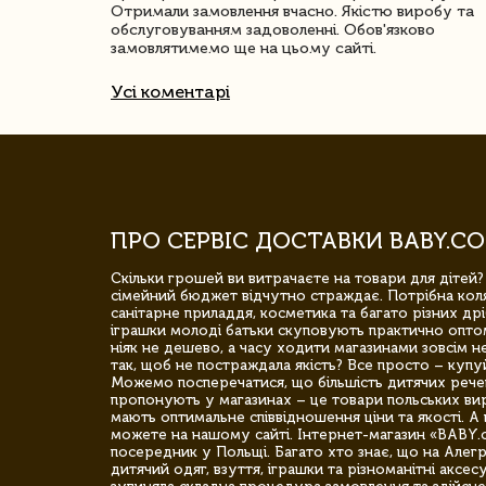
Отримали замовлення вчасно. Якістю виробу та
обслуговуванням задоволенні. Обов'язково
замовлятимемо ще на цьому сайті.
Усі коментарі
ПРО СЕРВІС ДОСТАВКИ BABY.CO
Скільки грошей ви витрачаєте на товари для дітей?
сімейний бюджет відчутно страждає. Потрібна коля
санітарне приладдя, косметика та багато різних дрі
іграшки молоді батьки скуповують практично опто
ніяк не дешево, а часу ходити магазинами зовсім не
так, щоб не постраждала якість? Все просто – купу
Можемо посперечатися, що більшість дитячих речей,
пропонують у магазинах – це товари польських вир
мають оптимальне співвідношення ціни та якості. А 
можете на нашому сайті. Інтернет-магазин «BABY.
посередник у Польщі. Багато хто знає, що на Але
дитячий одяг, взуття, іграшки та різноманітні аксес