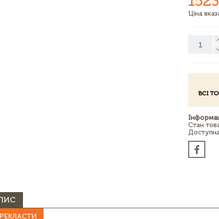
1523
Ціна вка
ВСІ Т
Інформац
Стан тов
Доступна 
ПИС
РЕКЛАСТИ