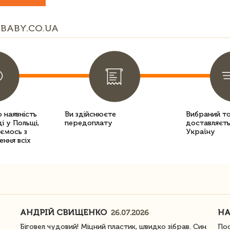
BABY.CO.UA
 наявність
Ви здійснюєте
Вибраний т
і у Польщі,
передоплату
доставляєть
уємось з
Україну
ення всіх
АНДРІЙ СВИЩЕНКО
Н
26.07.2026
Біговел чудовий! Міцний пластик, швидко зібрав. Син
Пос