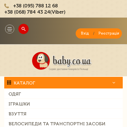
+38 (095) 788 12 68
+38 (068) 784 43 24(Viber)
;
Toggle
navigation
Вхід
/
Реєстрація
КАТАЛОГ
ОДЯГ
ІГРАШКИ
ВЗУТТЯ
ВЕЛОСИПЕДИ ТА ТРАНСПОРТНІ ЗАСОБИ