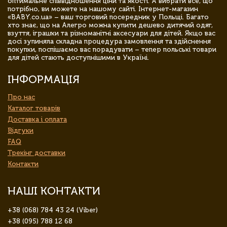
оптимальне співвідношення ціни та якості. А вибрати все, що
потрібно, ви можете на нашому сайті. Інтернет-магазин
«BABY.co.ua» – ваш торговий посередник у Польщі. Багато
хто знає, що на Алегро можна купити дешево дитячий одяг,
взуття, іграшки та різноманітні аксесуари для дітей. Якщо вас
досі зупиняла складна процедура замовлення та здійснення
покупки, поспішаємо вас порадувати – тепер польські товари
для дітей стають доступнішими в Україні.
ІНФОРМАЦІЯ
Про нас
Каталог товарів
Доставка і оплата
Відгуки
FAQ
Трекінг доставки
Контакти
НАШІ КОНТАКТИ
+38 (068) 784 43 24 (Viber)
+38 (095) 788 12 68