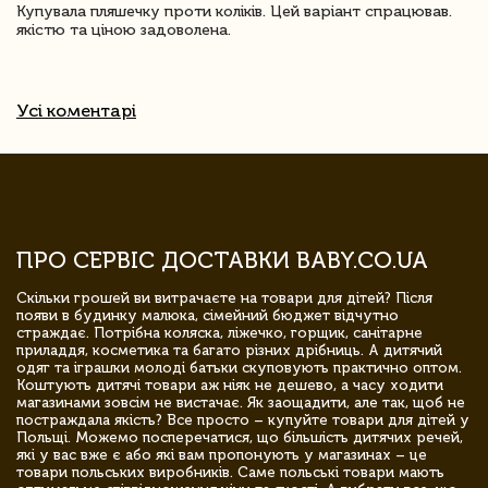
Купувала пляшечку проти коліків. Цей варіант спрацював.
якістю та ціною задоволена.
Усі коментарі
ПРО СЕРВІС ДОСТАВКИ BABY.CO.UA
Скільки грошей ви витрачаєте на товари для дітей? Після
появи в будинку малюка, сімейний бюджет відчутно
страждає. Потрібна коляска, ліжечко, горщик, санітарне
приладдя, косметика та багато різних дрібниць. А дитячий
одяг та іграшки молоді батьки скуповують практично оптом.
Коштують дитячі товари аж ніяк не дешево, а часу ходити
магазинами зовсім не вистачає. Як заощадити, але так, щоб не
постраждала якість? Все просто – купуйте товари для дітей у
Польщі. Можемо посперечатися, що більшість дитячих речей,
які у вас вже є або які вам пропонують у магазинах – це
товари польських виробників. Саме польські товари мають