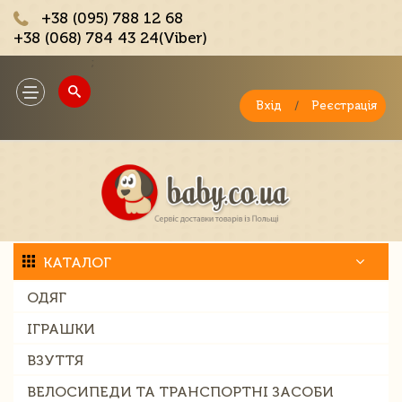
+38 (095) 788 12 68
+38 (068) 784 43 24(Viber)
;
Toggle
navigation
Вхід
/
Реєстрація
КАТАЛОГ
ОДЯГ
ІГРАШКИ
ВЗУТТЯ
ВЕЛОСИПЕДИ ТА ТРАНСПОРТНІ ЗАСОБИ