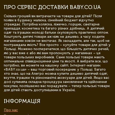
ПРО СЕРВІС ДОСТАВКИ BABY.CO.UA
Скільки грошей ви витрачаєте на товари для дітей? Після
появи в будинку малюка, сімейний бюджет відчутно
страждає. Потрібна коляска, ліжечко, горщик, санітарне
приладдя, косметика та багато різних дрібниць. А дитячий
одяг та іграшки молоді батьки скуповують практично оптом.
Коштують дитячі товари аж ніяк не дешево, а часу ходити
магазинами зовсім не вистачає. Як заощадити, але так, щоб не
постраждала якість? Все просто – купуйте товари для дітей у
Польщі. Можемо посперечатися, що більшість дитячих речей,
які у вас вже є або які вам пропонують у магазинах – це
товари польських виробників. Саме польські товари мають
оптимальне співвідношення ціни та якості. А вибрати все, що
потрібно, ви можете на нашому сайті. Інтернет-магазин
«BABY.co.ua» – ваш торговий посередник у Польщі. Багато
хто знає, що на Алегро можна купити дешево дитячий одяг,
взуття, іграшки та різноманітні аксесуари для дітей. Якщо вас
досі зупиняла складна процедура замовлення та здійснення
покупки, поспішаємо вас порадувати – тепер польські товари
для дітей стають доступнішими в Україні.
ІНФОРМАЦІЯ
Про нас