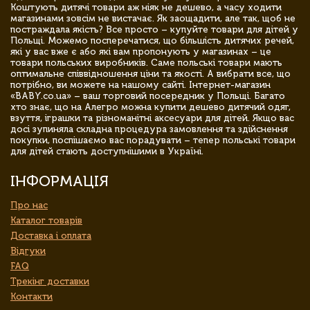
Коштують дитячі товари аж ніяк не дешево, а часу ходити
магазинами зовсім не вистачає. Як заощадити, але так, щоб не
постраждала якість? Все просто – купуйте товари для дітей у
Польщі. Можемо посперечатися, що більшість дитячих речей,
які у вас вже є або які вам пропонують у магазинах – це
товари польських виробників. Саме польські товари мають
оптимальне співвідношення ціни та якості. А вибрати все, що
потрібно, ви можете на нашому сайті. Інтернет-магазин
«BABY.co.ua» – ваш торговий посередник у Польщі. Багато
хто знає, що на Алегро можна купити дешево дитячий одяг,
взуття, іграшки та різноманітні аксесуари для дітей. Якщо вас
досі зупиняла складна процедура замовлення та здійснення
покупки, поспішаємо вас порадувати – тепер польські товари
для дітей стають доступнішими в Україні.
ІНФОРМАЦІЯ
Про нас
Каталог товарів
Доставка і оплата
Відгуки
FAQ
Трекінг доставки
Контакти