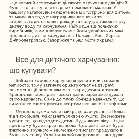
- це великий асортимент дитячого харчування для дітей
будь-якого віку: для старших немовлят і малюків. У
нашому каталозі ви знайдете все що потрібно для дитини
та мами, що годує: нагрудники, пляшечки та
стерилізатори, столові прилади та посуд, а також якісну
дитячу воду та харчування. Найкраще від польських
виробників, яким довіряють мільйони українських мам.
Бронюйте дитяче харчування з Польщі в Київ, Харків,
Дніпропетровськ, Запоріжжя та інші міста України.
Все для дитячого харчування:
що купувати?
Вибрати хороше харчування для дитини і справді
непросто, тому зазвичай орієнтуються на дві речі:
рекомендації персонального лікаря дитини, а також
бренди, які перевірені часом і давно зарекомендували
свою надійність. Саме до таких брендів належать ті, що
ви можете спостерігати в асортименті нашої платформи.
Ми пропонуємо лише найкраще харчування з Польщі
від виробників, які славляться своєю якістю. Ви зможете
купити те, що підходить дитині будь-якого віку – і ціна
при цьому буде вкрай невисока. Доставка також буде
виключно зручною – ми можемо вислати продукцію в
будь-яку точку України, вкрай оперативно – що дуже