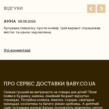
ВІДГУКИ
АННА
08.08.2026
Купувала пляшечку проти коліків. Цей варіант спрацював.
якістю та ціною задоволена.
Усі коментарі
ПРО СЕРВІС ДОСТАВКИ BABY.CO.UA
Скільки грошей ви витрачаєте на товари для дітей? Після
появи в будинку малюка, сімейний бюджет відчутно
страждає. Потрібна коляска, ліжечко, горщик, санітарне
приладдя, косметика та багато різних дрібниць. А дитячий
одяг та іграшки молоді батьки скуповують практично оптом.