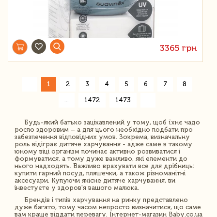
3365 грн
«
1
2
3
4
5
6
7
8
»
...
1472
1473
Будь-який батько зацікавлений у тому, щоб їхнє чадо
росло здоровим – а для цього необхідно подбати про
забезпечення відповідних умов. Зокрема, визначальну
роль відіграє дитяче харчування - адже саме в такому
юному віці організм починає активно розвиватися і
формуватися, а тому дуже важливо, які елементи до
нього надходять. Важливо врахувати все для дрібниць:
купити гарний посуд, пляшечки, а також різноманітні
аксесуари. Купуючи якісне дитяче харчування, ви
інвестуєте у здоров'я вашого малюка.
Брендів і типів харчування на ринку представлено
дуже багато, тому часом непросто визначитися, що саме
вам краще віддати перевагу. Інтернет-магазин Baby.co.ua