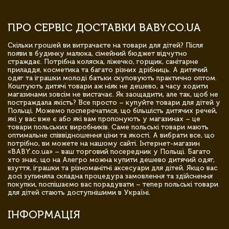
ПРО СЕРВІС ДОСТАВКИ BABY.CO.UA
Скільки грошей ви витрачаєте на товари для дітей? Після
появи в будинку малюка, сімейний бюджет відчутно
страждає. Потрібна коляска, ліжечко, горщик, санітарне
приладдя, косметика та багато різних дрібниць. А дитячий
одяг та іграшки молоді батьки скуповують практично оптом.
Коштують дитячі товари аж ніяк не дешево, а часу ходити
магазинами зовсім не вистачає. Як заощадити, але так, щоб не
постраждала якість? Все просто – купуйте товари для дітей у
Польщі. Можемо посперечатися, що більшість дитячих речей,
які у вас вже є або які вам пропонують у магазинах – це
товари польських виробників. Саме польські товари мають
оптимальне співвідношення ціни та якості. А вибрати все, що
потрібно, ви можете на нашому сайті. Інтернет-магазин
«BABY.co.ua» – ваш торговий посередник у Польщі. Багато
хто знає, що на Алегро можна купити дешево дитячий одяг,
взуття, іграшки та різноманітні аксесуари для дітей. Якщо вас
досі зупиняла складна процедура замовлення та здійснення
покупки, поспішаємо вас порадувати – тепер польські товари
для дітей стають доступнішими в Україні.
ІНФОРМАЦІЯ