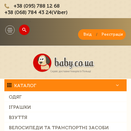
+38 (095) 788 12 68
+38 (068) 784 43 24(Viber)
;
Toggle
navigation
Вхід
/
Реєстрація
КАТАЛОГ
ОДЯГ
ІГРАШКИ
ВЗУТТЯ
ВЕЛОСИПЕДИ ТА ТРАНСПОРТНІ ЗАСОБИ