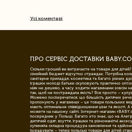
Усі коментарі
ПРО СЕРВІС ДОСТАВКИ BABY.CO
Скільки грошей ви витрачаєте на товари для дітей?
сімейний бюджет відчутно страждає. Потрібна коля
санітарне приладдя, косметика та багато різних дрі
іграшки молоді батьки скуповують практично опто
ніяк не дешево, а часу ходити магазинами зовсім не
так, щоб не постраждала якість? Все просто – купу
Можемо посперечатися, що більшість дитячих речей,
пропонують у магазинах – це товари польських вир
мають оптимальне співвідношення ціни та якості. А 
можете на нашому сайті. Інтернет-магазин «BABY.
посередник у Польщі. Багато хто знає, що на Але
дитячий одяг, взуття, іграшки та різноманітні аксес
зупиняла складна процедура замовлення та здійсне
порадувати – тепер польські товари для дітей стаю