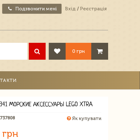
Подзвонити мені
Вхід
/
Реєстрація
0 грн
ТАКТИ
0341 МОРСКИЕ АКСЕССУАРЫ LEGO XTRA
1737808
Як купувати
 грн