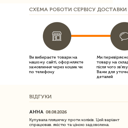
СХЕМА РОБОТИ СЕРВІСУ ДОСТАВКИ 
Ви вибираєте товари на
Ми перевіряємо
нашому сайті, оформляєте
товару на склад
замовлення через кошик чи
після чого зв'яз
по телефону
Вами для уточн
деталей
ВІДГУКИ
АННА
08.08.2026
ачество
Купувала пляшечку проти коліків. Цей варіант
спрацював. якістю та ціною задоволена.