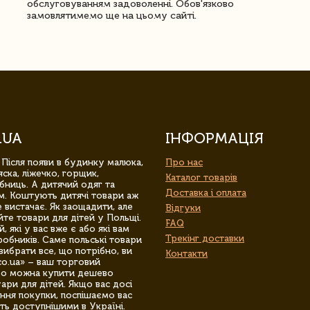
обслуговуванням задоволенні. Обов'язково
замовлятимемо ще на цьому сайті.
.UA
ІНФОРМАЦІЯ
 Після появи в будинку малюка,
Про нас
ска, ліжечко, горщик,
Каталог товарів
бниць. А дитячий одяг та
Доставка і оплата
м. Коштують дитячі товари аж
 вистачає. Як заощадити, але
Відгуки
йте товари для дітей у Польщі.
FAQ
 які у вас вже є або які вам
Трекінг доставки
обників. Саме польські товари
вибрати все, що потрібно, ви
Контакти
co.ua» – ваш торговий
гро можна купити дешево
уари для дітей. Якщо вас досі
ння покупки, поспішаємо вас
ть доступнішими в Україні.