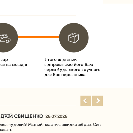
овар
І того ж дня ми
ся на склад в
відправляємо його Вам
через будь-якого зручного
для Вас перевізника
ДРІЙ СВИЩЕНКО
НАСТЯ
26.07.2026
18
овел чудовий! Міцний пластик, швидко зібрав. Син
Посилку отр
ахваті.
задоволена!