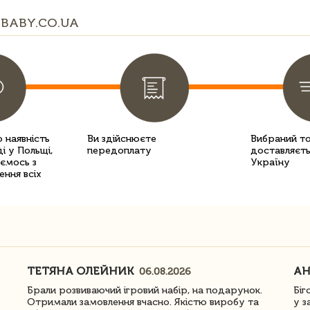
BABY.CO.UA
 наявність
Ви здійснюєте
Вибраний т
і у Польщі,
передоплату
доставляєть
уємось з
Україну
ення всіх
ТЕТЯНА ОЛЕЙНИК
АН
06.08.2026
Брали розвиваючий ігровий набір, на подарунок.
Біг
Отримали замовлення вчасно. Якістю виробу та
у з