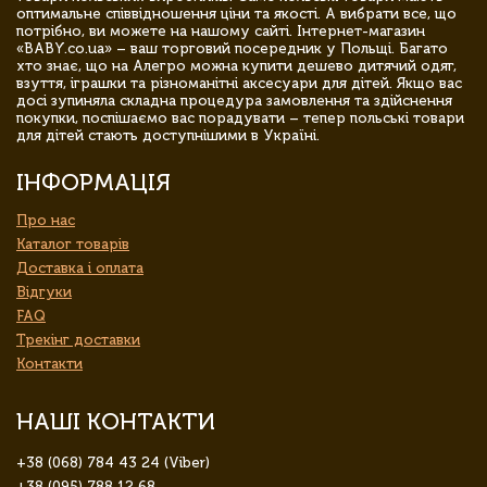
оптимальне співвідношення ціни та якості. А вибрати все, що
потрібно, ви можете на нашому сайті. Інтернет-магазин
«BABY.co.ua» – ваш торговий посередник у Польщі. Багато
хто знає, що на Алегро можна купити дешево дитячий одяг,
взуття, іграшки та різноманітні аксесуари для дітей. Якщо вас
досі зупиняла складна процедура замовлення та здійснення
покупки, поспішаємо вас порадувати – тепер польські товари
для дітей стають доступнішими в Україні.
ІНФОРМАЦІЯ
Про нас
Каталог товарів
Доставка і оплата
Відгуки
FAQ
Трекінг доставки
Контакти
НАШІ КОНТАКТИ
+38 (068) 784 43 24 (Viber)
+38 (095) 788 12 68