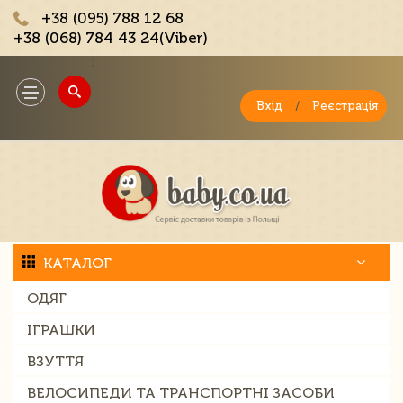
+38 (095) 788 12 68
+38 (068) 784 43 24(Viber)
;
Toggle
navigation
Вхід
/
Реєстрація
КАТАЛОГ
ОДЯГ
ІГРАШКИ
ВЗУТТЯ
ВЕЛОСИПЕДИ ТА ТРАНСПОРТНІ ЗАСОБИ