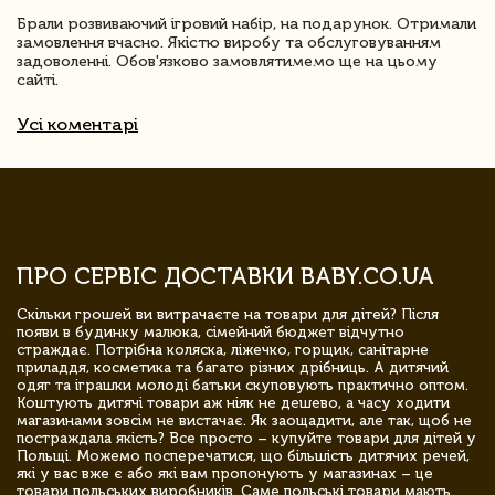
Брали розвиваючий ігровий набір, на подарунок. Отримали
замовлення вчасно. Якістю виробу та обслуговуванням
задоволенні. Обов'язково замовлятимемо ще на цьому
сайті.
Усі коментарі
ПРО СЕРВІС ДОСТАВКИ BABY.CO.UA
Скільки грошей ви витрачаєте на товари для дітей? Після
появи в будинку малюка, сімейний бюджет відчутно
страждає. Потрібна коляска, ліжечко, горщик, санітарне
приладдя, косметика та багато різних дрібниць. А дитячий
одяг та іграшки молоді батьки скуповують практично оптом.
Коштують дитячі товари аж ніяк не дешево, а часу ходити
магазинами зовсім не вистачає. Як заощадити, але так, щоб не
постраждала якість? Все просто – купуйте товари для дітей у
Польщі. Можемо посперечатися, що більшість дитячих речей,
які у вас вже є або які вам пропонують у магазинах – це
товари польських виробників. Саме польські товари мають