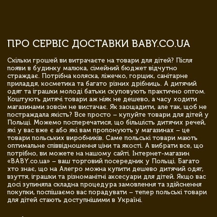
ПРО СЕРВІС ДОСТАВКИ BABY.CO.UA
Скільки грошей ви витрачаєте на товари для дітей? Після
появи в будинку малюка, сімейний бюджет відчутно
страждає. Потрібна коляска, ліжечко, горщик, санітарне
приладдя, косметика та багато різних дрібниць. А дитячий
одяг та іграшки молоді батьки скуповують практично оптом.
Коштують дитячі товари аж ніяк не дешево, а часу ходити
магазинами зовсім не вистачає. Як заощадити, але так, щоб не
постраждала якість? Все просто – купуйте товари для дітей у
Польщі. Можемо посперечатися, що більшість дитячих речей,
які у вас вже є або які вам пропонують у магазинах – це
товари польських виробників. Саме польські товари мають
оптимальне співвідношення ціни та якості. А вибрати все, що
потрібно, ви можете на нашому сайті. Інтернет-магазин
«BABY.co.ua» – ваш торговий посередник у Польщі. Багато
хто знає, що на Алегро можна купити дешево дитячий одяг,
взуття, іграшки та різноманітні аксесуари для дітей. Якщо вас
досі зупиняла складна процедура замовлення та здійснення
покупки, поспішаємо вас порадувати – тепер польські товари
для дітей стають доступнішими в Україні.