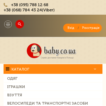
+38 (095) 788 12 68
+38 (068) 784 43 24(Viber)
;
Toggle
navigation
Вхід
/
Реєстрація
КАТАЛОГ
ОДЯГ
ІГРАШКИ
ВЗУТТЯ
ВЕЛОСИПЕДИ ТА ТРАНСПОРТНІ ЗАСОБИ